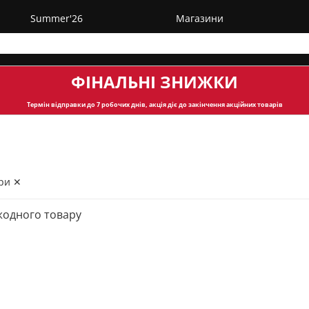
Summer'26
Магазини
ФІНАЛЬНІ ЗНИЖКИ
Термін відправки
до 7 робочих днів, акція діє до закінчення акційних товарів
ри ✕
жодного товару