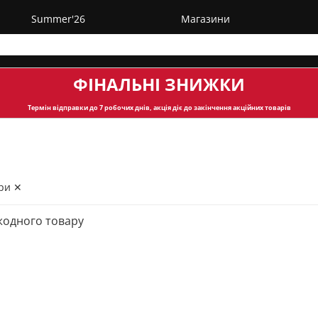
Summer'26
Магазини
ФІНАЛЬНІ ЗНИЖКИ
Термін відправки
до 7 робочих днів, акція діє до закінчення акційних товарів
ри ✕
жодного товару