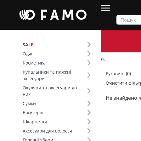
SALE
Одяг
Продукти
Шарфи та рукавички
Рукавиці
Косметика
Купальники та пляжні
Рукавиці (0)
Фільтр
аксесуари
Очистити фільт
Окуляри та аксесуари до
Тип виробу (5)
них
Не знайдено 
Сумки
Біжутерія
Шкарпетки
Аксесуари для волосся
Головні убори