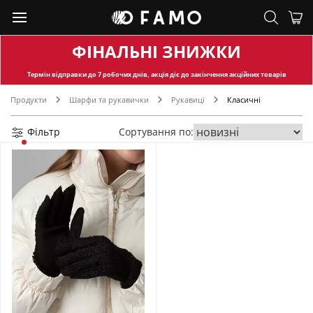
ФІНАЛЬНІ ЗНИЖКИ
Термін відправки
до 7 робочих днів, акція діє до закінчення акційних товарів
Продукти
Шарфи та рукавички
Рукавиці
Класичні
Фільтр
Сортування по: