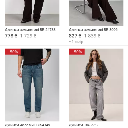
Джинси вельветові BR-24788
Джинси вельветові BR-3096
778 ₴
1 729 ₴
827 ₴
1 839 ₴
+ 1 колір
-
50%
-
50%
Джинси чоловічі  BR-4349
Джинси  BR-2952