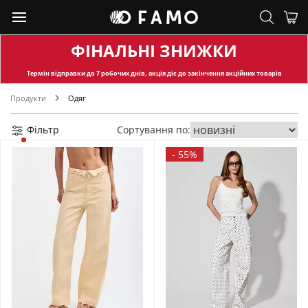
ФІНАЛЬНІ ЗНИЖКИ
Термін відправки
до 7 робочих днів, акція діє до закінчення акційних товарів
Продукти
Одяг
Фільтр
Сортування по:
-
55%