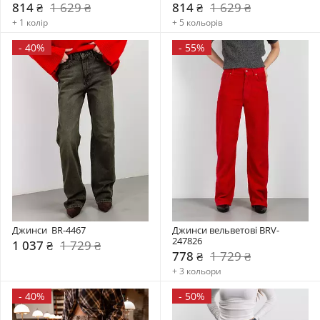
814 ₴
1 629 ₴
814 ₴
1 629 ₴
+ 1 колір
+ 5 кольорів
-
40%
-
55%
Джинси  BR-4467
Джинси вельветові BRV-
247826
1 037 ₴
1 729 ₴
778 ₴
1 729 ₴
+ 3 кольори
-
40%
-
50%