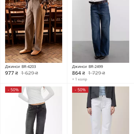
Джинси  BR-4203
Джинси  BR-2499
977 ₴
1 629 ₴
864 ₴
1 729 ₴
+ 1 колір
-
50%
-
50%