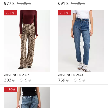
977 ₴
1 629 ₴
691 ₴
1 729 ₴
-
80%
-
50%
Джинси  BR-2397
Джинси  BR-2473
303 ₴
1 519 ₴
759 ₴
1 519 ₴
-
50%