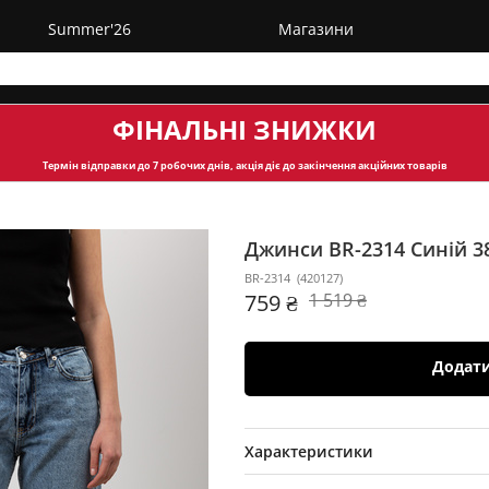
Summer'26
Магазини
ФІНАЛЬНІ ЗНИЖКИ
Термін відправки
до 7 робочих днів, акція діє до закінчення акційних товарів
Джинси BR-2314
Синій 3
BR-2314
(
420127
)
759 ₴
1 519 ₴
Додат
Характеристики