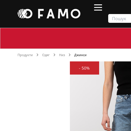
Продукти
Одяг
Низ
Джинси
-
50%