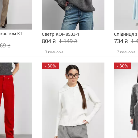
костюм KT-
Светр KOF-8533-1
Спідниця з
804 ₴
1 149 ₴
734 ₴
1 
69 ₴
+ 3 кольори
+ 2 кольори
-
30%
-
30%