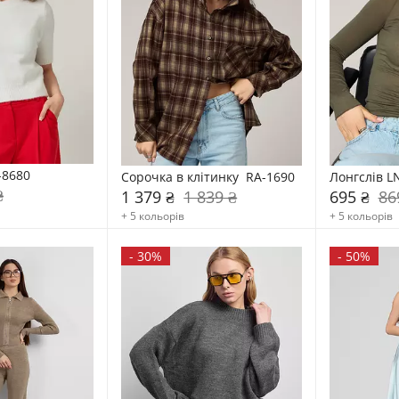
-8680
Сорочка в клітинку  RA-1690
Лонгслів L
₴
1 379 ₴
1 839 ₴
695 ₴
86
+ 5 кольорів
+ 5 кольорів
-
30%
-
50%