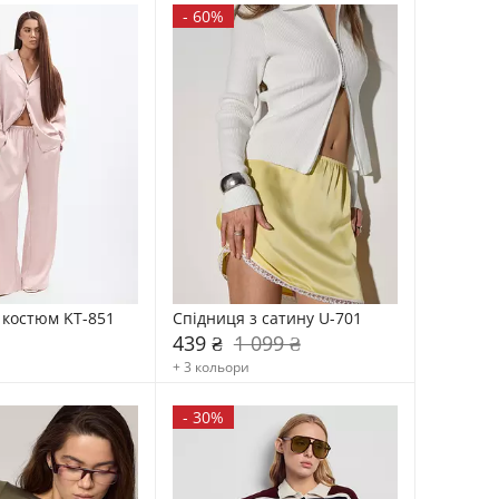
-
60%
 костюм KT-851
Спідниця з сатину U-701
439 ₴
1 099 ₴
+ 3 кольори
-
30%