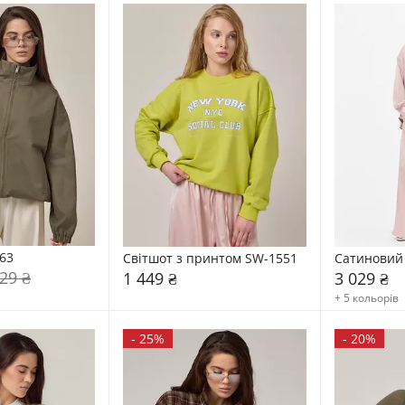
63
Світшот з принтом SW-1551
Сатиновий
29 ₴
1 449 ₴
3 029 ₴
+ 5 кольорів
-
25%
-
20%