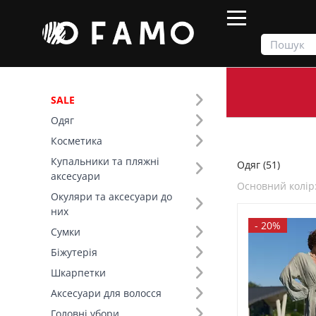
SALE
Одяг
Продукти
Одяг
Косметика
Купальники та пляжні
Одяг (51)
Фільтр
аксесуари
Основний колір
Окуляри та аксесуари до
Ціна
них
-
20%
Сумки
SALE
Біжутерія
Шкарпетки
Тип виробу (40)
Аксесуари для волосся
Основний колір (16)
Головні убори