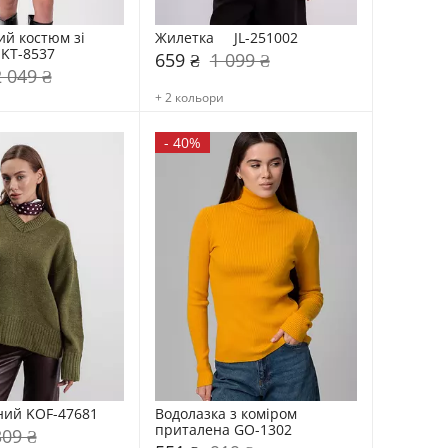
й костюм зі 
Жилетка     JL-251002
KT-8537
659 ₴
1 099 ₴
2 049 ₴
+ 2 кольори
-
40%
ний KOF-47681
Водолазка з коміром  
приталена GO-1302
309 ₴