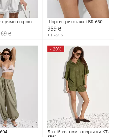
у прямого крою 
Шорти трикотажні BR-660
959 ₴
169 ₴
+ 1 колір
-
20%
604
Літній костюм з шортами KT-
8561