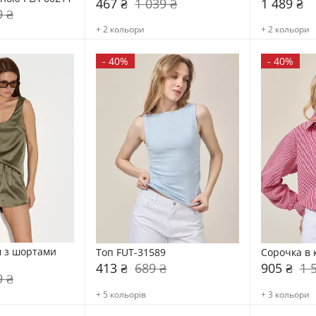
467 ₴
1 039 ₴
1 489 ₴
9 ₴
+ 2 кольори
+ 2 кольори
-
40%
-
40%
 з шортами 
Топ FUT-31589
Сорочка в 
413 ₴
689 ₴
905 ₴
1 
9 ₴
+ 5 кольорів
+ 3 кольори