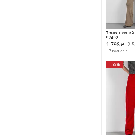
Трикотажний 
92492
1 798 ₴
2 5
+ 7 кольорів
-
55%