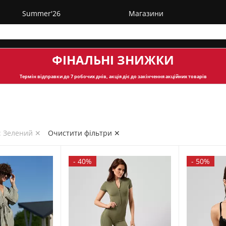
Summer'26
Магазини
ФІНАЛЬНІ ЗНИЖКИ
Термін відправки
до 7 робочих днів, акція діє до закінчення акційних товарів
: Зелений ✕
Очистити фільтри ✕
-
40%
-
50%