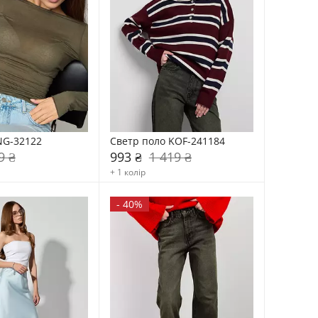
NG-32122
Светр поло KOF-241184
9 ₴
993 ₴
1 419 ₴
+ 1 колір
-
40%