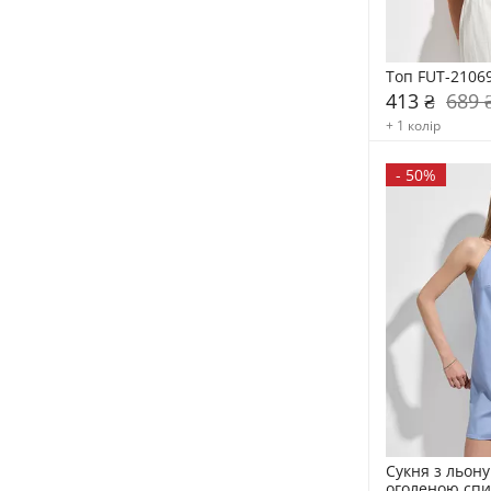
Топ FUT-2106
413 ₴
689 
+ 1 колір
-
50%
Сукня з льону 
оголеною спи