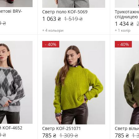
етові BRV-
Светр поло KOF-5069
Трикотажни
спідницею 
1 063 ₴
1 519 ₴
9 ₴
1 434 ₴
+ 4 кольори
+ 1 колір
-
40%
-
40%
й KOF-4652
Светр KOF-251071
Светр віль
9 ₴
785 ₴
1 309 ₴
785 ₴
1 