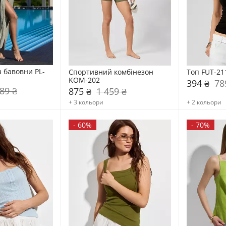
з бавовни PL-
Спортивний комбінезон    
Топ FUT-21
KOM-202
394 ₴
78
89 ₴
875 ₴
1 459 ₴
+ 3 кольори
+ 2 кольори
-
60%
-
70%