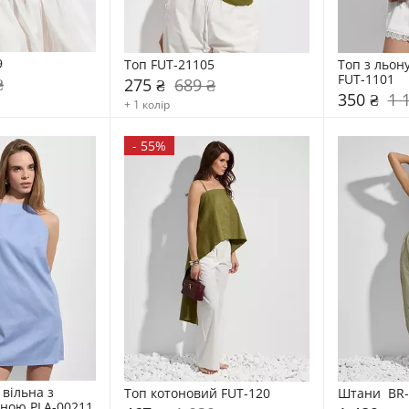
9
Топ FUT-21105
Топ з льон
FUT-1101
₴
275 ₴
689 ₴
350 ₴
1 
+ 1 колір
-
55%
вільна з 
Топ котоновий FUT-120
Штани  BR-
ною PLA-00211