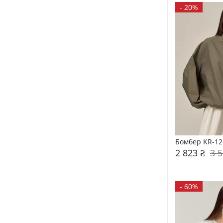
-
20%
Бомбер KR-12
2 823 ₴
3 5
-
60%