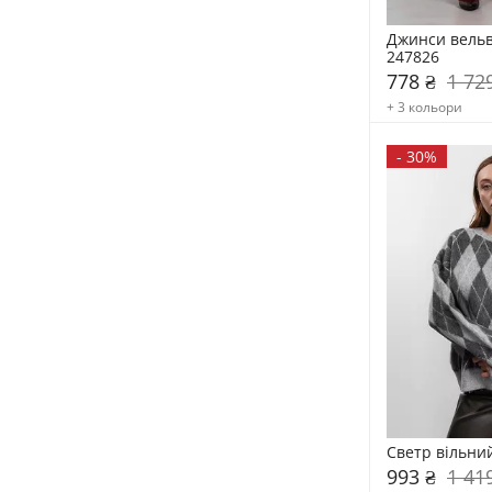
Джинси вельв
247826
778 ₴
1 72
+ 3 кольори
-
30%
Светр вільни
993 ₴
1 41