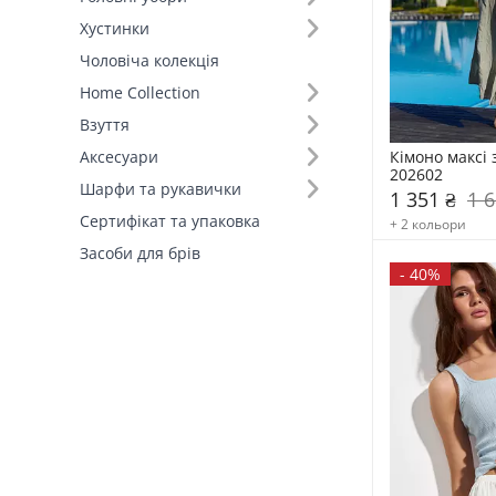
Хустинки
Розмір (12)
Чоловіча колекція
Home Collection
Вид товару (21)
Взуття
Виробник (1)
Кімоно максі 
Аксесуари
202602
FAMO, власне виробництво (114)
Шарфи та рукавички
1 351 ₴
1 6
Сертифікат та упаковка
+ 2 кольори
Засоби для брів
-
40%