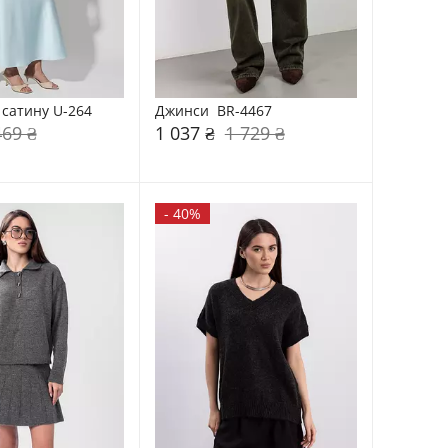
 сатину U-264
Джинси  BR-4467
469 ₴
1 037 ₴
1 729 ₴
-
40%