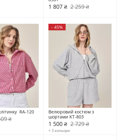
1 807 ₴
2 259 ₴
-
45%
клітинку  RA-120
Велюровий костюм з 
шортами KT-803
509 ₴
1 500 ₴
2 729 ₴
+ 3 кольори