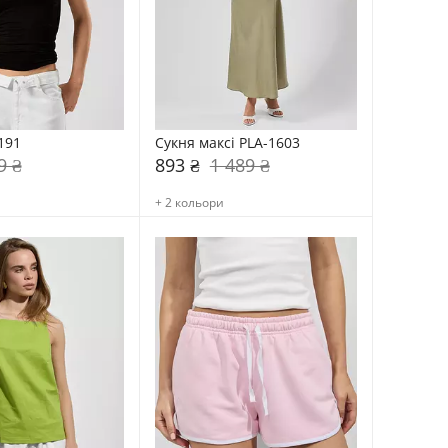
191
Сукня максі PLA-1603
9 ₴
893 ₴
1 489 ₴
+ 2 кольори