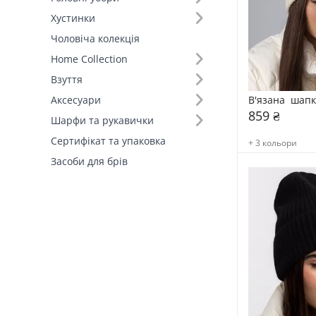
Хустинки
Відворот (3)
Чоловіча колекція
Home Collection
Фасон (1)
Взуття
Вид шапки (5)
В'язана  шап
Аксесуари
859 ₴
Шарфи та рукавички
Сертифікат та упаковка
+ 3 кольори
Засоби для брів