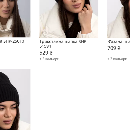
ка SHP-25010
Трикотажна шапка SHP-
В'язана  ш
51594
709 ₴
529 ₴
+ 2 кольори
+ 3 кольори