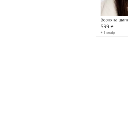
Вовняна шапк
599 ₴
+ 1 колір