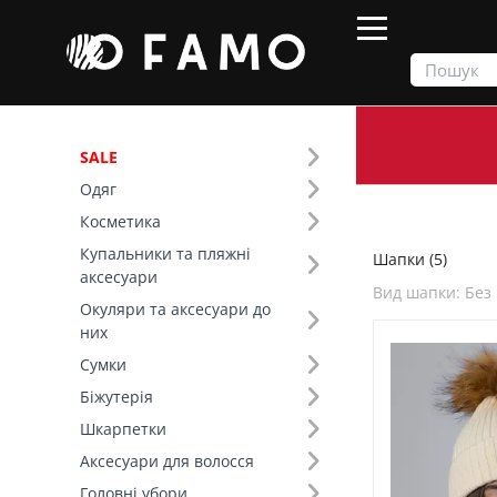
SALE
Одяг
Продукти
Головні убори
Шапки
Косметика
Купальники та пляжні
Шапки (5)
Фільтр
аксесуари
Вид шапки: Без
Окуляри та аксесуари до
Ціна
них
Сумки
Основний колір (6)
Біжутерія
Шкарпетки
Сезон (3)
Аксесуари для волосся
Склад (5)
Головні убори