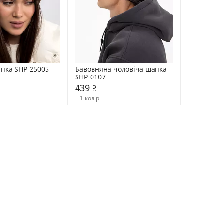
апка SHP-25005
Бавовняна чоловіча шапка 
SHP-0107
439 ₴
+ 1 колір