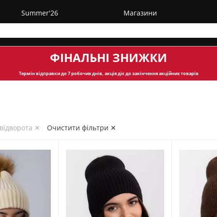
Summer'26
Магазини
ФІНАЛЬНІ ЗНИЖКИ
Термін відправки
до 7 робочих днів, акція діє до закінчення акційних товарів
 відворота ✕
Очистити фільтри ✕