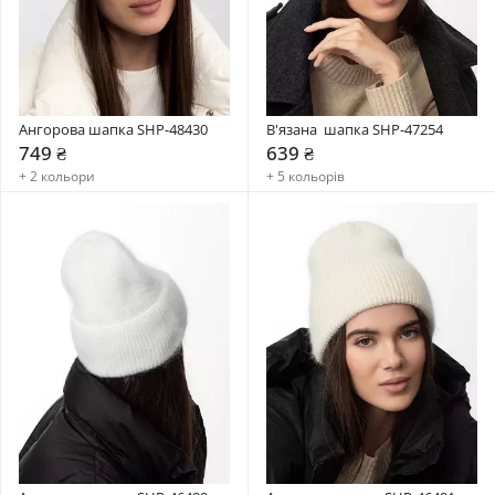
Ангорова шапка SHP-48430
В'язана  шапка SHP-47254
749 ₴
639 ₴
+ 2 кольори
+ 5 кольорів