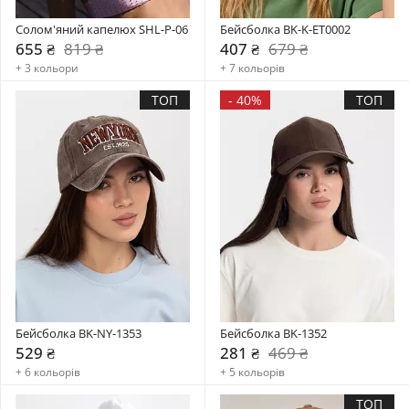
Солом'яний капелюх SHL-P-06
Бейсболка BK-K-ET0002
655 ₴
819 ₴
407 ₴
679 ₴
+ 3 кольори
+ 7 кольорів
ТОП
-
40%
ТОП
Бейсболка BK-NY-1353
Бейсболка BK-1352
529 ₴
281 ₴
469 ₴
+ 6 кольорів
+ 5 кольорів
ТОП