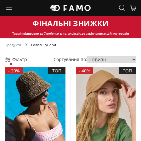
ФІНАЛЬНІ ЗНИЖКИ
Термін відправки
до 7 робочих днів, акція діє до закінчення акційних товарів
Продукти
Головні убори
Фільтр
Сортування по:
-
20%
ТОП
-
40%
ТОП