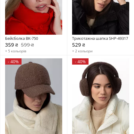
Бейсболка BK-750
Трикотажна шапка SHP-49317
359 ₴
599 ₴
529 ₴
+ 5 кольорів
+ 2 кольори
-
40%
-
40%