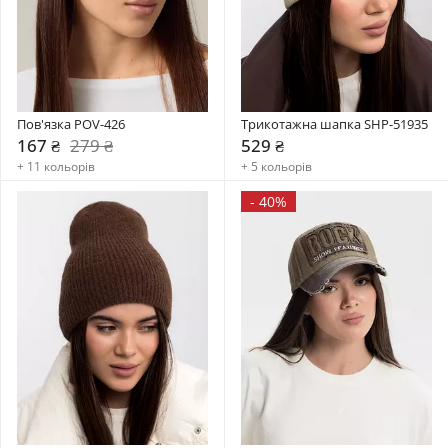
Пов'язка POV-426
Трикотажна шапка SHP-51935
167 ₴
279 ₴
529 ₴
+ 11 кольорів
+ 5 кольорів
-
40%