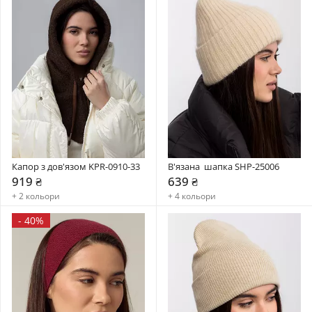
Капор з дов'язом KPR-0910-33
В'язана  шапка SHP-25006
919 ₴
639 ₴
+ 2 кольори
+ 4 кольори
-
40%