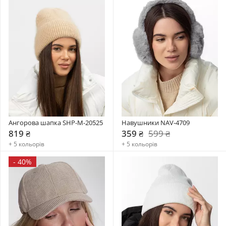
Ангорова шапка SHP-M-20525
Навушники NAV-4709
819 ₴
359 ₴
599 ₴
+ 5 кольорів
+ 5 кольорів
-
40%