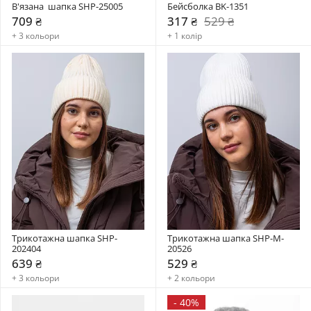
В'язана  шапка SHP-25005
Бейсболка BK-1351
709 ₴
317 ₴
529 ₴
+ 3 кольори
+ 1 колір
Трикотажна шапка SHP-
Трикотажна шапка SHP-M-
202404
20526
639 ₴
529 ₴
+ 3 кольори
+ 2 кольори
-
40%