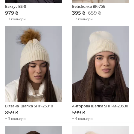
Бактус BS-8
Бейсболка BK-756
979 ₴
395 ₴
659 ₴
+ 3 кольори
+ 2 кольори
В'язана  шапка SHP-25010
Ангорова шапка SHP-М-20530
859 ₴
599 ₴
+ 3 кольори
+ 4 кольори