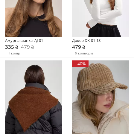
Ажурна шапка  AJ-01
Докер DK-01-18
335 ₴
479 ₴
479 ₴
+ 1 колір
+ 9 кольорів
-
40%