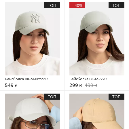
ТОП
-
40%
ТОП
Бейсболка BK-M-NY5512
Бейсболка BK-M-5511
549 ₴
299 ₴
499 ₴
ТОП
ТОП