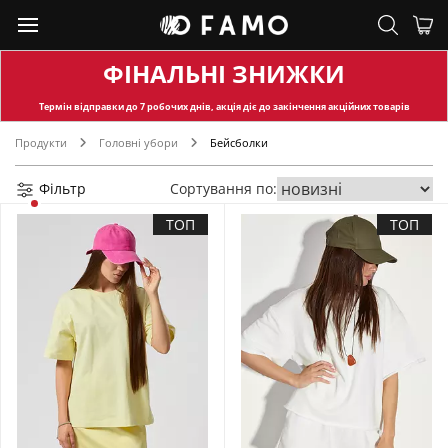
ФІНАЛЬНІ ЗНИЖКИ
Термін відправки
до 7 робочих днів, акція діє до закінчення акційних товарів
Продукти
Головні убори
Бейсболки
Фільтр
Сортування по:
ТОП
ТОП