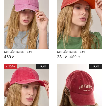
Бейсболка BK-1354
Бейсболка BK-1354
469 ₴
281 ₴
469 ₴
-
15%
ТОП
ТОП