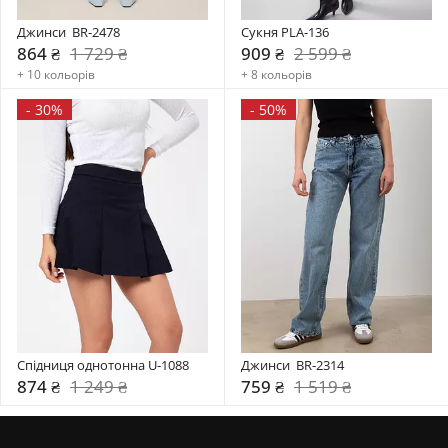
Джинси  BR-2478
Сукня PLA-136
864 ₴
1 729 ₴
909 ₴
2 599 ₴
+ 10 кольорів
+ 8 кольорів
-
30%
-
50%
Спідниця однотонна U-1088
Джинси  BR-2314
874 ₴
1 249 ₴
759 ₴
1 519 ₴