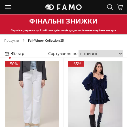
ФІНАЛЬНІ ЗНИЖКИ
Термін відправки
до 7 робочих днів, акція діє до закінчення акційних товарів
Продукти
Fall-Winter Collection'25
Фільтр
Сортування по:
-
50%
-
65%