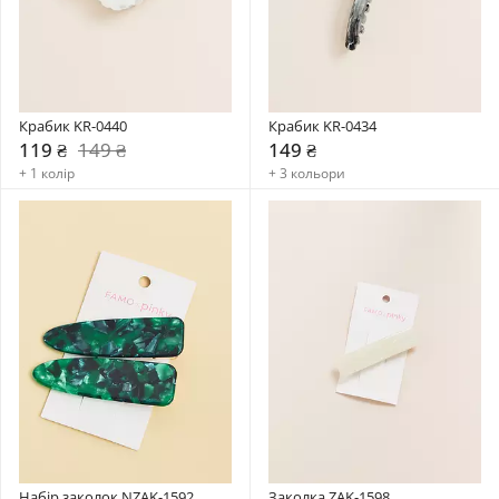
Крабик KR-0440
Крабик KR-0434
119 ₴
149 ₴
149 ₴
+ 1 колір
+ 3 кольори
Набір заколок NZAK-1592
Заколка ZAK-1598