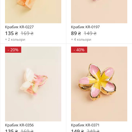
Крабик KR-0227
Крабик KR-0197
135 ₴
169 ₴
89 ₴
149 ₴
+ 2 кольори
+ 4 кольори
-
20%
-
40%
Крабик KR-0356
Крабик KR-0371
135 ₴
169 ₴
149 ₴
249 ₴