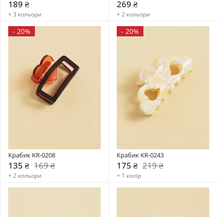
189 ₴
269 ₴
+ 3 кольори
+ 2 кольори
-
20%
-
20%
Крабик KR-0208
Крабик KR-0243
135 ₴
169 ₴
175 ₴
219 ₴
+ 2 кольори
+ 1 колір