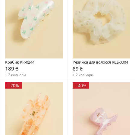
Крабик KR-0244
Резинка для волосся REZ-0004
189 ₴
89 ₴
+ 2 кольори
+ 2 кольори
-
20%
-
40%