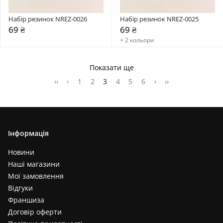
Набір резинок NREZ-0026
Набір резинок NREZ-0025
69 ₴
69 ₴
+ 2 кольори
Показати ще
‹‹
‹
1
2
3
4
5
6
›
››
Інформація
Новини
Наші магазини
Мої замовлення
Відгуки
Франшиза
Договір оферти