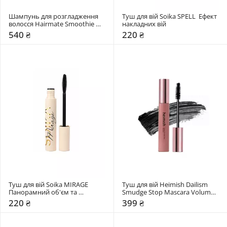
Шампунь для розгладження 
Туш для вій Soika SPELL  Ефект 
волосся Hairmate Smoothie 
накладних вій
Shampoo
540 ₴
220 ₴
Туш для вій Soika MIRAGE 
Туш для вій Heimish Dailism 
Панорамний об'єм та 
Smudge Stop Mascara Volume 
подовження
New
220 ₴
399 ₴