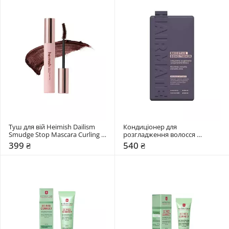
Туш для вій Heimish Dailism 
Кондиціонер для 
Smudge Stop Mascara Curling 
розгладження волосся 
New
Hairmate Smoothie Conditioner
399 ₴
540 ₴