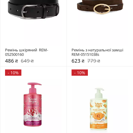
Ремінь шкіряний  REM-
Ремінь з натуральної замші  
052500160
REM-05151038s
486 ₴
649 ₴
623 ₴
779 ₴
-
10%
-
10%