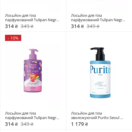
Лосьйон для тіла 
Лосьйон для тіла 
парфумований Tulipan Negro 
парфумований Tulipan Negro 
Полуничний крем
Цукрова диня
314 ₴
349 ₴
314 ₴
349 ₴
-
10%
Лосьйон для тіла 
Лосьйон для тіла 
парфумований Tulipan Negro 
зволожуючий Purito Seoul 
Солодкі Фантазії
Ocean Breeze
314 ₴
349 ₴
1 179 ₴