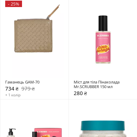
-
25%
Гаманець GAM-70
Міст для тіла Пінаколада 
Mr.SCRUBBER 150 мл
734 ₴
979 ₴
280 ₴
+ 1 колір