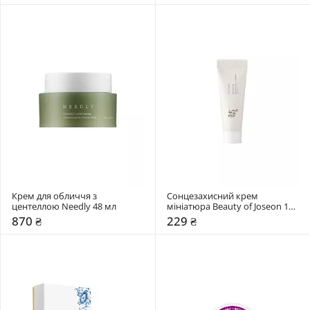
Крем для обличчя з 
Сонцезахисний крем 
центеллою Needly 48 мл
мініатюра Beauty of Joseon 10 
мл
870 ₴
229 ₴