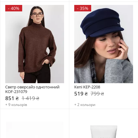
-
40%
-
35%
Светр оверсайз однотонний 
Кепі KEP-2208
KOF-231079
519 ₴
799 ₴
851 ₴
1 419 ₴
+ 9 кольорів
+ 2 кольори