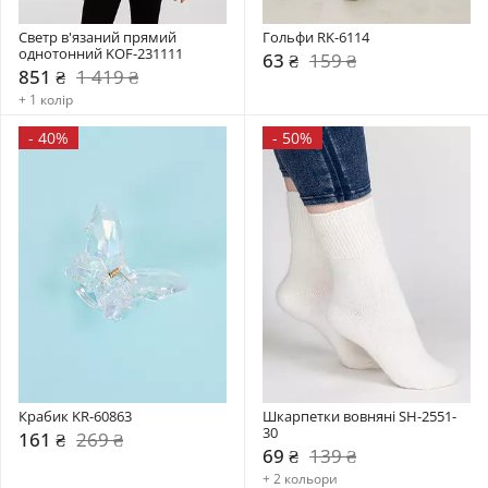
Светр в'язаний прямий 
Гольфи RK-6114
однотонний KOF-231111
63 ₴
159 ₴
851 ₴
1 419 ₴
+ 1 колір
-
40%
-
50%
Крабик KR-60863
Шкарпетки вовняні SH-2551-
30
161 ₴
269 ₴
69 ₴
139 ₴
+ 2 кольори