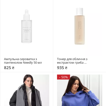
Ампульна сироватка з 
Тонер для обличчя з 
пантенолом Needly 50 мл
екстрактом гриба 
Альбатрелус Needly 145 мл
825 ₴
935 ₴
-
50%