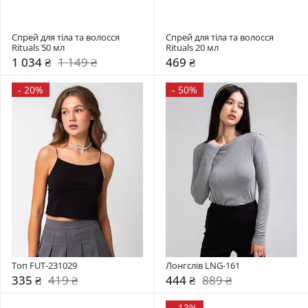
Спрей для тіла та волосся  
Спрей для тіла та волосся  
Rituals 50 мл
Rituals 20 мл
1 034 ₴
1 149 ₴
469 ₴
-
20%
-
50%
Топ FUT-231029
Лонгслів LNG-161
335 ₴
419 ₴
444 ₴
889 ₴
-
13%