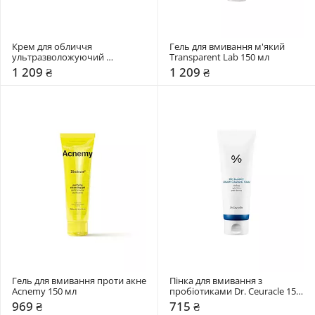
Крем для обличчя 
Гель для вмивання м'який 
ультразволожуючий 
Transparent Lab 150 мл
Transparent Lab 50 мл
1 209 ₴
1 209 ₴
Гель для вмивання проти акне 
Пінка для вмивання з 
Acnemy 150 мл
пробіотиками Dr. Ceuracle 150 
мл
969 ₴
715 ₴