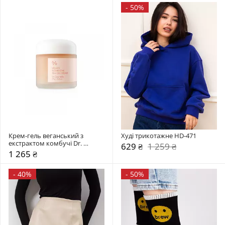
-
50%
Крем-гель веганський з 
Худі трикотажне HD-471
екстрактом комбучі Dr. 
629 ₴
1 259 ₴
Ceuracle 75 мл
1 265 ₴
-
40%
-
50%