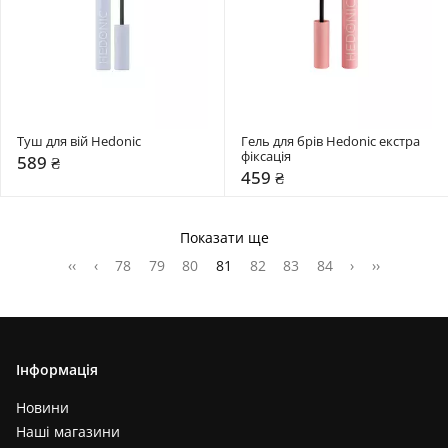
Туш для вій Hedonic 
Гель для брів Hedonic екстра 
фіксація
589 ₴
459 ₴
Показати ще
‹‹
‹
78
79
80
81
82
83
84
›
››
Інформація
Новини
Наші магазини