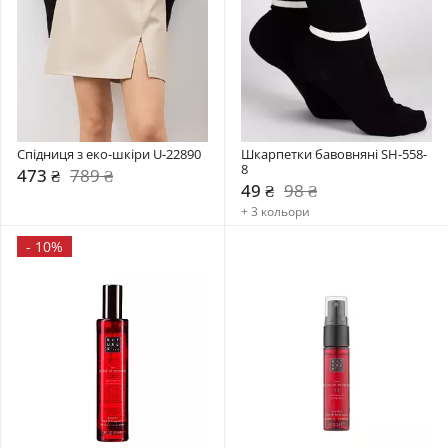
Спідниця з еко-шкіри U-22890
Шкарпетки бавовняні SH-558-
8
473 ₴
789 ₴
49 ₴
98 ₴
+ 3 кольори
-
10%