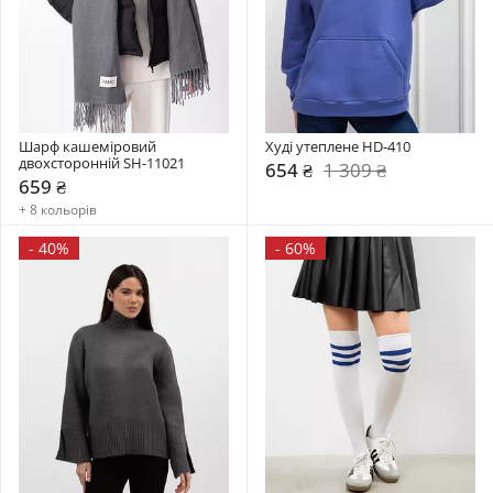
Шарф кашеміровий 
Худі утеплене HD-410
двохсторонній SH-11021
654 ₴
1 309 ₴
659 ₴
+ 8 кольорів
-
40%
-
60%