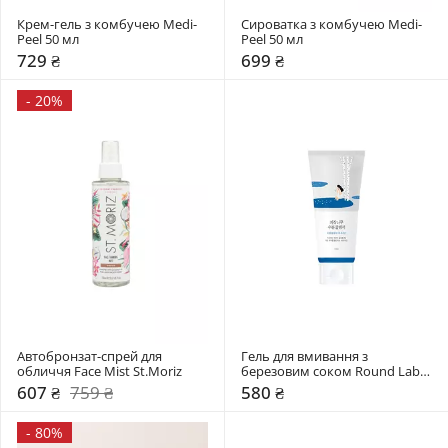
Крем-гель з комбучею Medi-
Сироватка з комбучею Medi-
Peel 50 мл
Peel 50 мл
729 ₴
699 ₴
-
20%
Автобронзат-спрей для 
Гель для вмивання з 
обличчя Face Mist St.Moriz
березовим соком Round Lab 
150 мл
607 ₴
759 ₴
580 ₴
-
80%