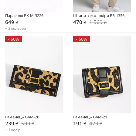
Парасоля PK-M-3226
Штани з еко-шкіри BR-1356
649 ₴
470 ₴
1 569 ₴
+ 3 кольори
-
60%
-
60%
Гаманець GAM-26
Гаманець GAM-21
239 ₴
599 ₴
191 ₴
479 ₴
+ 1 колір