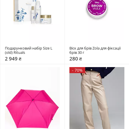
Подарунковий набір Size L 
Віск для брів Zola для фіксації 
(old) Rituals
брів 30 г
2 949 ₴
280 ₴
-
70%