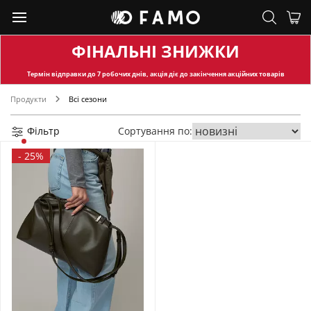
ФІНАЛЬНІ ЗНИЖКИ
Термін відправки
до 7 робочих днів, акція діє до закінчення акційних товарів
Продукти
Всі сезони
Фільтр
Сортування по:
-
25%