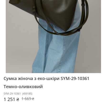
Сумка жіноча з еко-шкіри SYM-29-10361
Темно-оливковий
SYM-29-10361
(
459185
)
1 251 ₴
1 669 ₴