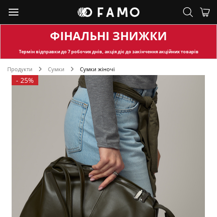
ФІНАЛЬНІ ЗНИЖКИ
Термін відправки
до 7 робочих днів, акція діє до закінчення акційних товарів
Продукти
Сумки
Сумки жіночі
-
25%