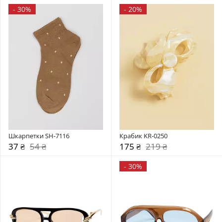
-
30%
-
20%
Шкарпетки SH-7116
Крабик KR-0250
37 ₴
54 ₴
175 ₴
219 ₴
-
30%