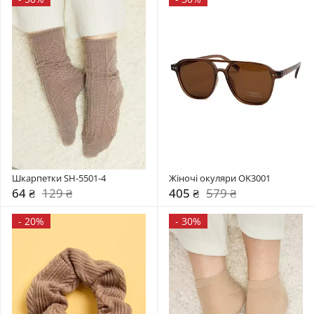
Шкарпетки SH-5501-4
Жіночі окуляри OK3001
64 ₴
129 ₴
405 ₴
579 ₴
-
20%
-
30%