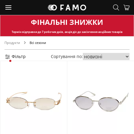
ФІНАЛЬНІ ЗНИЖКИ
Термін відправки
до 7 робочих днів, акція діє до закінчення акційних товарів
Продукти
Всі сезони
Фільтр
Сортування по: