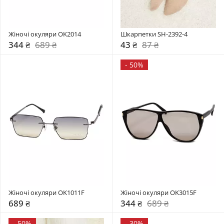
Жіночі окуляри OK2014
Шкарпетки SH-2392-4
344 ₴
689 ₴
43 ₴
87 ₴
-
50%
Жіночі окуляри OK1011F
Жіночі окуляри OK3015F
689 ₴
344 ₴
689 ₴
-
50%
-
30%