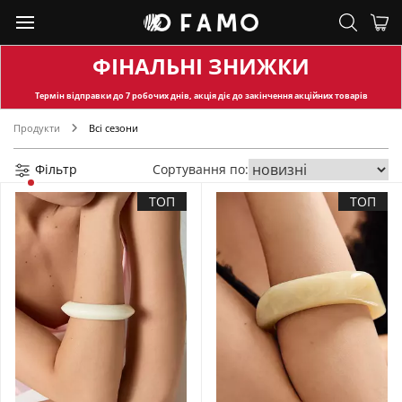
ФІНАЛЬНІ ЗНИЖКИ
Термін відправки
до 7 робочих днів, акція діє до закінчення акційних товарів
Продукти
Всі сезони
Фільтр
Сортування по:
ТОП
ТОП