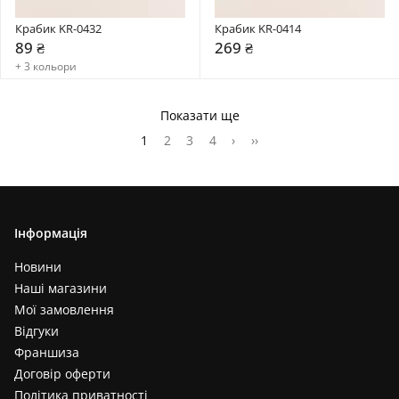
Крабик KR-0432
Крабик KR-0414
89 ₴
269 ₴
+ 3 кольори
Показати ще
1
2
3
4
›
››
Інформація
Новини
Наші магазини
Мої замовлення
Відгуки
Франшиза
Договір оферти
Політика приватності