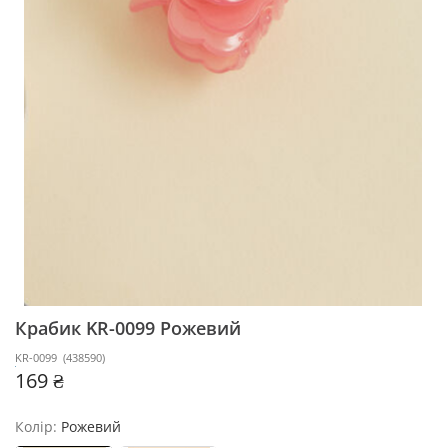
Крабик KR-0099
Рожевий
KR-0099
(
438590
)
169 ₴
Колір:
Рожевий