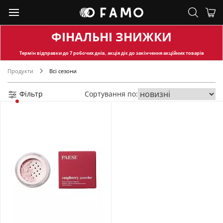
ФІНАЛЬНІ ЗНИЖКИ
Термін відправки
до 7 робочих днів, акція діє до закінчення акційних товарів
Продукти
Всі сезони
Фільтр
Сортування по: