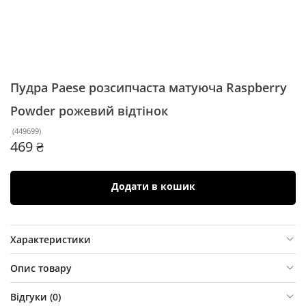
Пудра Paese розсипчаста матуюча Raspberry
Powder
рожевий відтінок
(
449699
)
469 ₴
Додати в кошик
Характеристики
Опис товару
Відгуки (
0
)