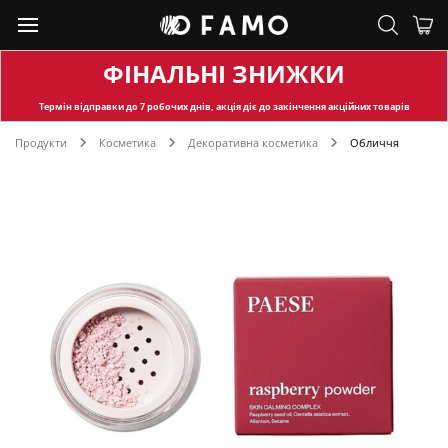
ФІНАЛЬНІ ЗНИЖКИ
Термін відправки
до 7 робочих днів, акція діє до закінчення акційних товарів
Продукти
Косметика
Декоративна косметика
Обличчя