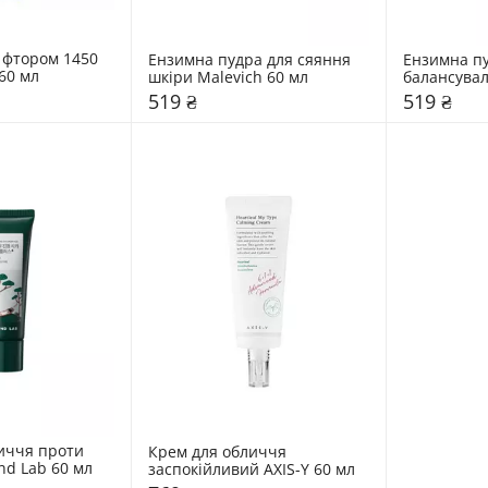
 фтором 1450 
Ензимна пудра для сяяння 
Ензимна пу
ppm Solident 60 мл 
шкіри Malevich 60 мл
балансувал
мл
519 ₴
519 ₴
иччя проти 
Крем для обличчя 
nd Lab 60 мл
заспокійливий AXIS-Y 60 мл