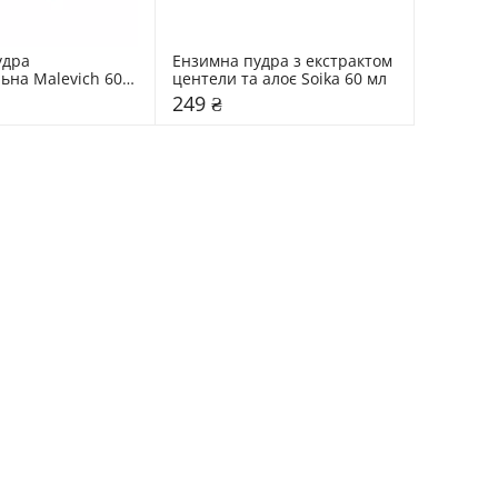
дра 
Ензимна пудра з екстрактом 
ьна Malevich 60 
центели та алоє Soika 60 мл
249 ₴