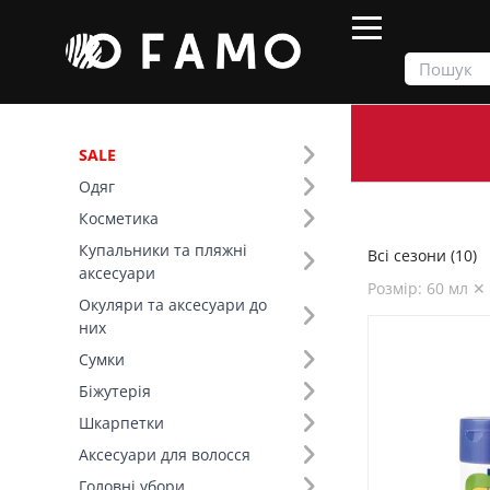
SALE
Одяг
Продукти
Всі сезони
Косметика
Купальники та пляжні
Всі сезони (10)
Фільтр
аксесуари
Розмір: 60 мл ✕
Окуляри та аксесуари до
Ціна
них
Сумки
Сезон (1)
Біжутерія
Шкарпетки
Розмір (414)
Аксесуари для волосся
Країна виробник (2)
Головні убори