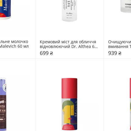
льне молочко 
Кремовий міст для обличчя 
Очищуючий
Malevich 60 мл
відновлюючий Dr. Althea 60 
вмивання T
мл
60 мл
699 ₴
939 ₴