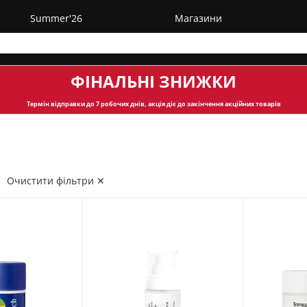
Summer'26
Магазини
ФІНАЛЬНІ ЗНИЖКИ
Термін відправки
до 7 робочих днів, акція діє до закінчення акційних товарів
Очистити фільтри ✕