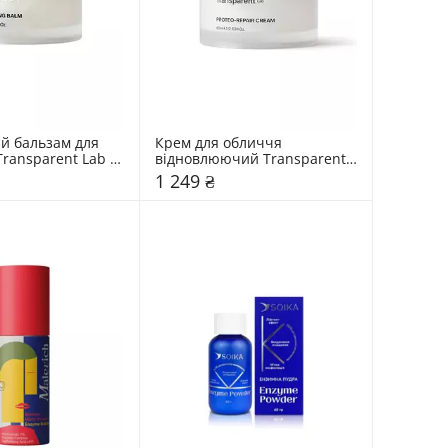
 бальзам для 
Крем для обличчя 
ransparent Lab 
відновлюючий Transparent 
Lab 60 мл
1 249 ₴