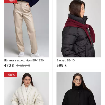
-
70%
Штани з еко-шкіри BR-1356
Бактус BS-10
470 ₴
1 569 ₴
599 ₴
-
50%