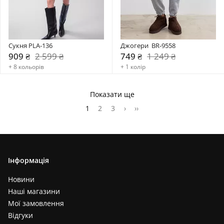
Сукня PLA-136
Джогери  BR-9558
909 ₴
2 599 ₴
749 ₴
1 249 ₴
+ 8 кольорів
+ 1 колір
Показати ще
1
2
3
›
››
Інформація
Новини
Наші магазини
Мої замовлення
Відгуки