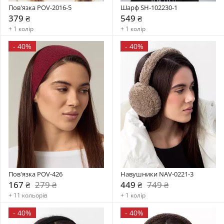
Пов'язка POV-2016-5
Шарф SH-102230-1
379 ₴
549 ₴
+ 1 колір
+ 1 колір
-
40%
-
40%
Пов'язка POV-426
Навушники NAV-0221-3
167 ₴
279 ₴
449 ₴
749 ₴
+ 11 кольорів
+ 1 колір
-
40%
-
40%