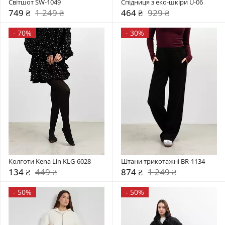
Світшот SW-1049
Спідниця з еко-шкіри U-06
749 ₴
1 249 ₴
464 ₴
929 ₴
-
70%
-
30%
Колготи Kena Lin KLG-6028
Штани трикотажні BR-1134
134 ₴
449 ₴
874 ₴
1 249 ₴
-
50%
-
50%