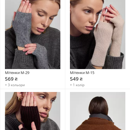
Мітенки М-29
Мітенки М-15
569 ₴
549 ₴
+ 3 кольори
+ 1 колір