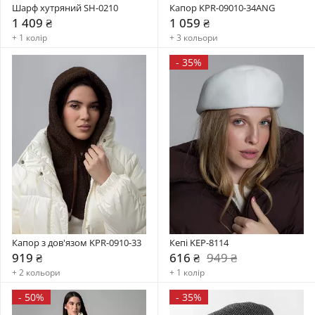
Шарф хутряний SH-0210
Капор KPR-09010-34ANG
1 409 ₴
1 059 ₴
+ 1 колір
+ 3 кольори
-
35%
Капор з дов'язом KPR-0910-33
Кепі KEP-8114
919 ₴
616 ₴
949 ₴
+ 2 кольори
+ 1 колір
-
50%
-
35%