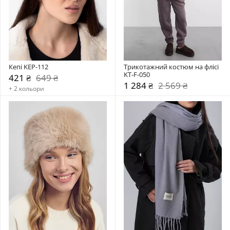
Кепі KEP-112
Трикотажний костюм на флісі 
KT-F-050
421 ₴
649 ₴
1 284 ₴
2 569 ₴
+ 2 кольори