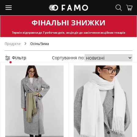
ФІНАЛЬНІ ЗНИЖКИ
Термін відправки
до 7 робочих днів, акція діє до закінчення акційних товарів
Продукти
Осінь/Зима
Фільтр
Сортування по: