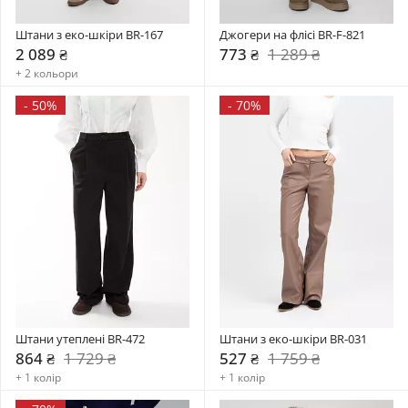
Штани з еко-шкіри BR-167
Джогери на флісі BR-F-821
2 089 ₴
773 ₴
1 289 ₴
+ 2 кольори
-
50%
-
70%
Штани утеплені BR-472
Штани з еко-шкіри BR-031
864 ₴
1 729 ₴
527 ₴
1 759 ₴
+ 1 колір
+ 1 колір