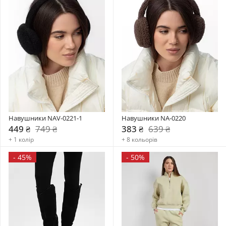
Навушники NAV-0221-1
Навушники NA-0220
449 ₴
749 ₴
383 ₴
639 ₴
+ 1 колір
+ 8 кольорів
-
45%
-
50%