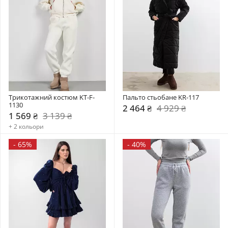
Трикотажний костюм KT-F-
Пальто стьобане KR-117
1130
2 464 ₴
4 929 ₴
1 569 ₴
3 139 ₴
+ 2 кольори
-
65%
-
40%