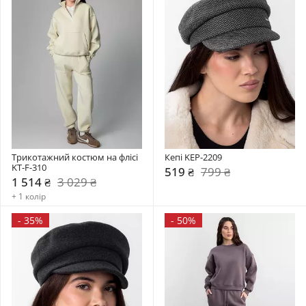
Трикотажний костюм на флісі 
Кепі KEP-2209
KT-F-310
519 ₴
799 ₴
1 514 ₴
3 029 ₴
+ 1 колір
-
35%
-
50%