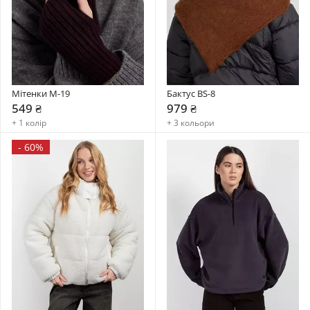
Мітенки М-19
Бактус BS-8
549 ₴
979 ₴
+ 1 колір
+ 3 кольори
-
60%