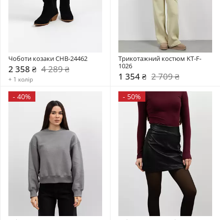
Чоботи козаки CHB-24462
Трикотажний костюм KT-F-
1026
2 358 ₴
4 289 ₴
1 354 ₴
2 709 ₴
+ 1 колір
-
40%
-
50%