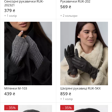
Сенсорні рукавички RUK-
Рукавички RUK-202
202321
569 ₴
379 ₴
+ 1 колір
+ 2 кольори
Мітенки М-103
Шкіряні рукавиці RUK-5KX
439 ₴
859 ₴
+ 1 колір
-
35%
-
35%