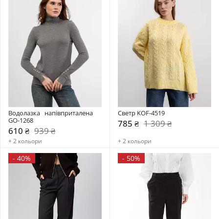
Водолазка   напівприталена 
Светр KOF-4519
GO-1268
785 ₴
1 309 ₴
610 ₴
939 ₴
+ 2 кольори
+ 2 кольори
-
40%
-
50%