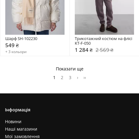
Шарф SH-102230
Трикотажний костюм на флісі 
KT-F-050
549 ₴
1 284 ₴
2 569 ₴
+ 3 кольори
Показати ще
1
2
3
›
››
Інформація
Новини
Наші магазини
Мої замовлення