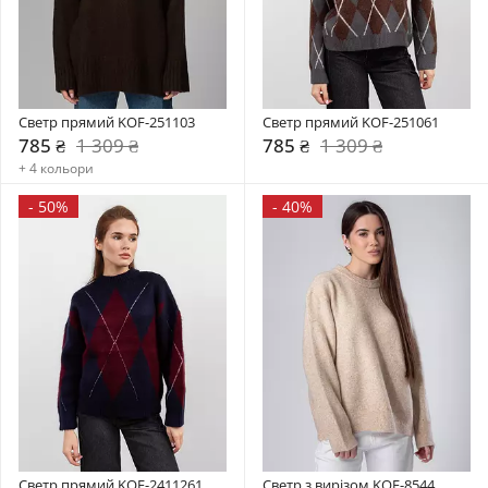
Светр прямий KOF-251103
Светр прямий KOF-251061
785 ₴
1 309 ₴
785 ₴
1 309 ₴
+ 4 кольори
-
50%
-
40%
Светр прямий KOF-2411261
Светр з вирізом KOF-8544