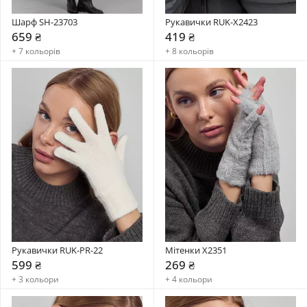
Шарф SH-23703
Рукавички RUK-X2423
659 ₴
419 ₴
+ 7 кольорів
+ 8 кольорів
Рукавички RUK-PR-22
Мітенки X2351
599 ₴
269 ₴
+ 3 кольори
+ 4 кольори