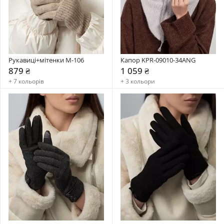
Рукавиці+мітенки М-106
Капор KPR-09010-34ANG
879 ₴
1 059 ₴
+ 7 кольорів
+ 3 кольори