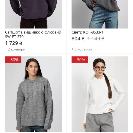
Світшот з вишивкою флісовий 
Светр KOF-8533-1
SW-FT-370
804 ₴
1 149 ₴
1 729 ₴
+ 2 кольори
+ 3 кольори
-
30%
-
30%