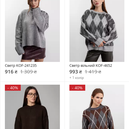
Светр KOF-241235
Светр вільний KOF-4652
916 ₴
1 309 ₴
993 ₴
1 419 ₴
+ 1 колір
-
40%
-
40%