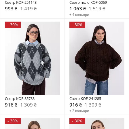
Светр KOF-251143
Светр поло KOF-5069
993 ₴
1 419 ₴
1 063 ₴
1 519 ₴
+ 4 кольори
-
30%
-
30%
Светр KOF-85783
Светр KOF-241285
916 ₴
1 309 ₴
916 ₴
1 309 ₴
+ 2 кольори
-
30%
-
30%