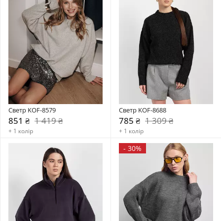
Светр KOF-8579
Светр KOF-8688
851 ₴
1 419 ₴
785 ₴
1 309 ₴
+ 1 колір
+ 1 колір
-
30%