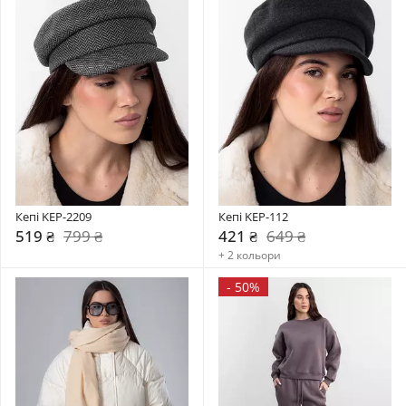
Кепі KEP-2209
Кепі KEP-112
519 ₴
799 ₴
421 ₴
649 ₴
+ 2 кольори
-
50%