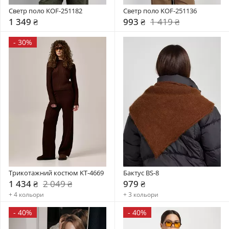
Светр поло KOF-251182
Светр поло KOF-251136
1 349 ₴
993 ₴
1 419 ₴
-
30%
Трикотажний костюм KT-4669
Бактус BS-8
1 434 ₴
2 049 ₴
979 ₴
+ 4 кольори
+ 3 кольори
-
40%
-
40%