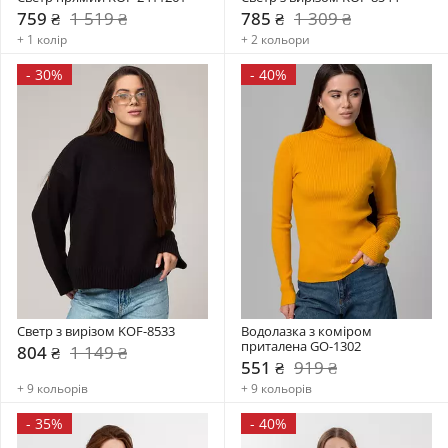
759 ₴
1 519 ₴
785 ₴
1 309 ₴
+ 1 колір
+ 2 кольори
-
30%
-
40%
Светр з вирізом KOF-8533
Водолазка з коміром  
приталена GO-1302
804 ₴
1 149 ₴
551 ₴
919 ₴
+ 9 кольорів
+ 9 кольорів
-
35%
-
40%