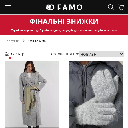
ФІНАЛЬНІ ЗНИЖКИ
Термін відправки
до 7 робочих днів, акція діє до закінчення акційних товарів
Продукти
Осінь/Зима
Фільтр
Сортування по: