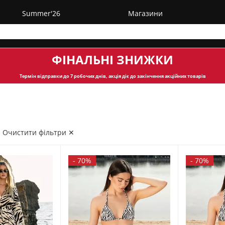
Summer'26
Магазини
ФІНАЛЬНІ ЗНИЖКИ
Термін відправки
до 7 робочих днів, акція діє до закінчення акційних товарів
Очистити фільтри ✕
-
70%
-
70%