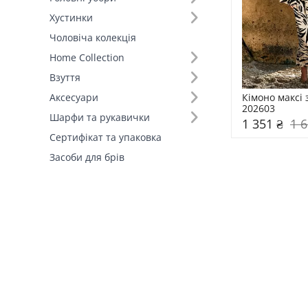
Хустинки
Розмір (4)
Чоловіча колекція
Home Collection
Основний колір (1)
Взуття
Склад (2)
Кімоно максі 
Аксесуари
202603
Шарфи та рукавички
1 351 ₴
1 6
Країна виробник (1)
Сертифікат та упаковка
Засоби для брів