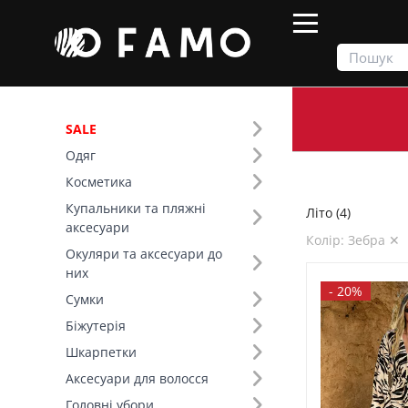
SALE
Одяг
Продукти
Літо
Косметика
Купальники та пляжні
Літо (4)
Фільтр
аксесуари
Колір: Зебра ✕
Окуляри та аксесуари до
Ціна
них
-
20%
Сумки
SALE
Біжутерія
Шкарпетки
Сезон (1)
Аксесуари для волосся
Колір (101)
Головні убори