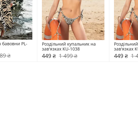
з бавовни PL-
Роздільний купальник на 
Роздільний
зав'язках KU-1038
зав'язках 
89 ₴
449 ₴
1 499 ₴
449 ₴
1 