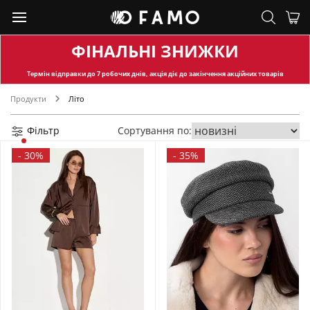
ФІНАЛЬНІ ЗНИЖКИ
Термін відправки
до 7 робочих днів, акція діє до закінчення акційних товарів
Продукти
Літо
Фільтр
Сортування по:
-
30%
-
35%