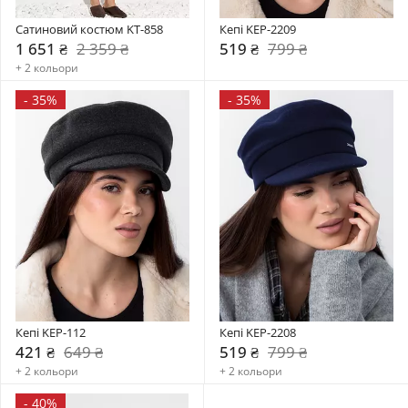
Сатиновий костюм KT-858
Кепі KEP-2209
1 651 ₴
2 359 ₴
519 ₴
799 ₴
+ 2 кольори
-
35%
-
35%
Кепі KEP-112
Кепі KEP-2208
421 ₴
649 ₴
519 ₴
799 ₴
+ 2 кольори
+ 2 кольори
-
40%