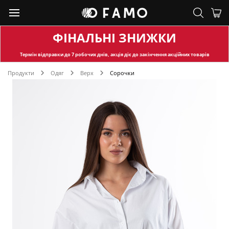
ФІНАЛЬНІ ЗНИЖКИ
Термін відправки
до 7 робочих днів, акція діє до закінчення акційних товарів
Продукти
Одяг
Верх
Сорочки