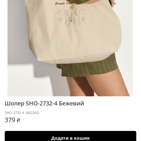
Шопер SHO-2732-4
Бежевий
SHO-2732-4
(
462242
)
379 ₴
Додати в кошик