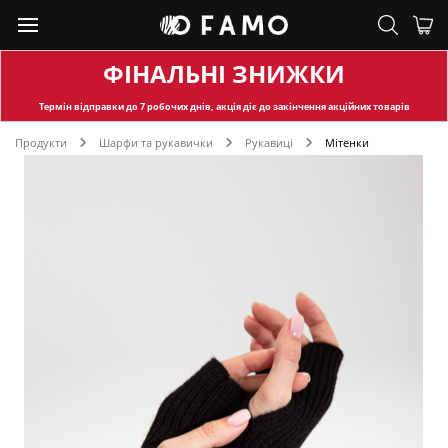
ФІНАЛЬНІ ЗНИЖКИ
Термін відправки
до 7 робочих днів, акція діє до закінчення акційних товарів
Продукти
Шарфи та рукавички
Рукавиці
Мітенки