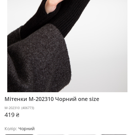
Мітенки M-202310
Чорний one size
M-202310
(
406773
)
419 ₴
Колір:
Чорний