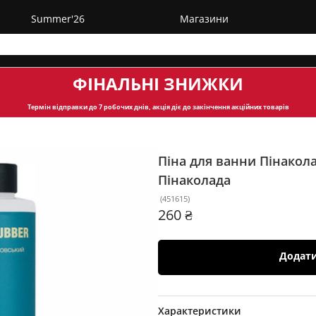
Summer'26
Магазини
ФІНАЛЬНІ ЗНИЖКИ
Термін відправки
до 7 робочих днів, акція діє до закінчення акційних товарів
Піна для ванни Пінакол
Пінаколада
(
451615
)
260 ₴
Додат
Характеристики