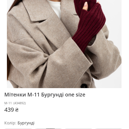
Мітенки M-11
Бургунді one size
M-11
(
434892
)
439 ₴
Колір:
Бургунді