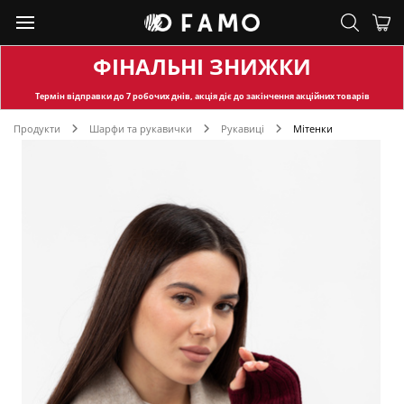
ФІНАЛЬНІ ЗНИЖКИ
Термін відправки
до 7 робочих днів, акція діє до закінчення акційних товарів
Продукти
Шарфи та рукавички
Рукавиці
Мітенки