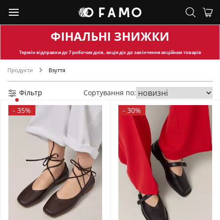
ФІНАЛЬНІ ЗНИЖКИ
Термін відправки
до 7 робочих днів, акція діє до закінчення акційних товарів
Продукти
Взуття
Фільтр
Сортування по:
-
35%
-
30%