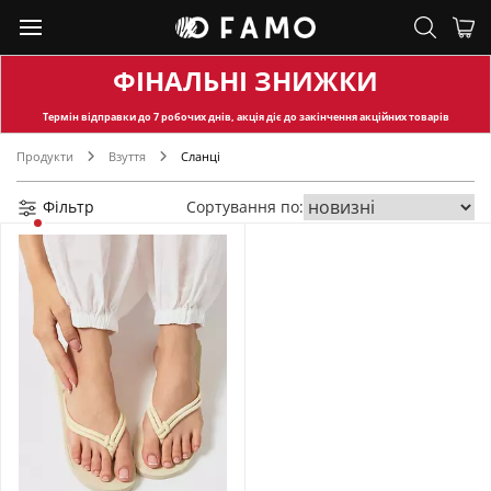
ФІНАЛЬНІ ЗНИЖКИ
Термін відправки
до 7 робочих днів, акція діє до закінчення акційних товарів
Продукти
Взуття
Сланці
Фільтр
Сортування по: