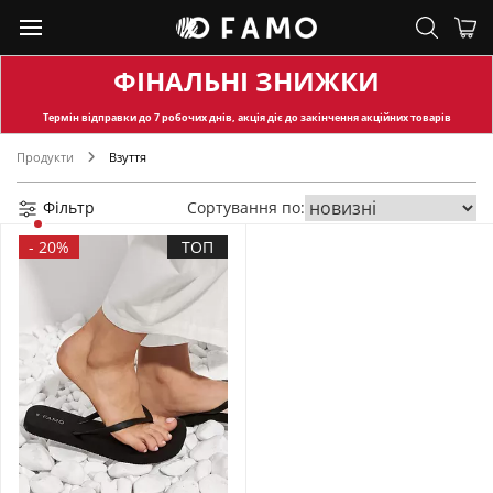
ФІНАЛЬНІ ЗНИЖКИ
Термін відправки
до 7 робочих днів, акція діє до закінчення акційних товарів
Продукти
Взуття
Фільтр
Сортування по:
-
20%
ТОП