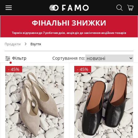
ФІНАЛЬНІ ЗНИЖКИ
Термін відправки
до 7 робочих днів, акція діє до закінчення акційних товарів
Продукти
Взуття
Фільтр
Сортування по:
-
45%
-
45%