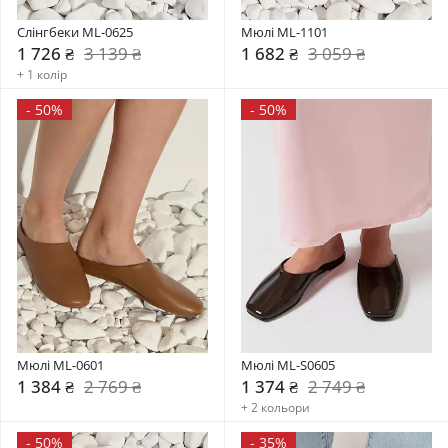
Слінгбеки ML-0625
Мюлі ML-1101
1 726 ₴
3 139 ₴
1 682 ₴
3 059 ₴
+ 1 колір
-
50%
-
50%
Мюлі ML-0601
Мюлі ML-S0605
1 384 ₴
2 769 ₴
1 374 ₴
2 749 ₴
+ 2 кольори
-
50%
-
35%