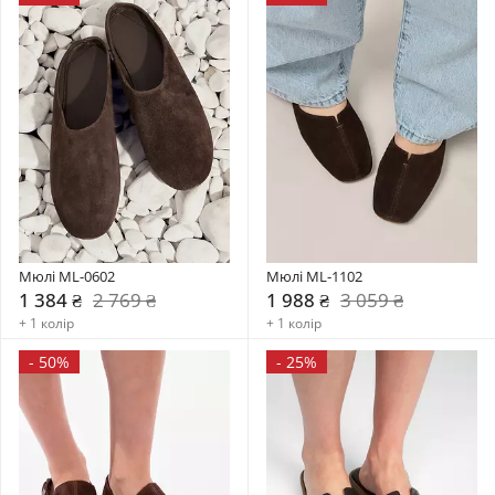
Мюлі ML-0602
Мюлі ML-1102
1 384 ₴
2 769 ₴
1 988 ₴
3 059 ₴
+ 1 колір
+ 1 колір
-
50%
-
25%