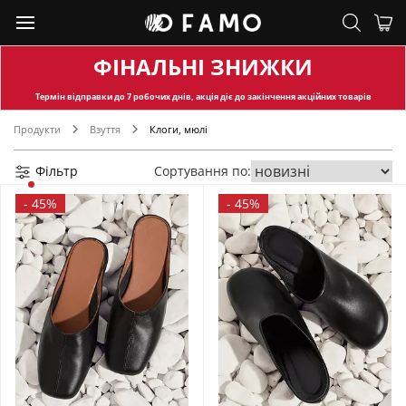
ФІНАЛЬНІ ЗНИЖКИ
Термін відправки
до 7 робочих днів, акція діє до закінчення акційних товарів
Продукти
Взуття
Клоги, мюлі
Фільтр
Сортування по:
-
45%
-
45%