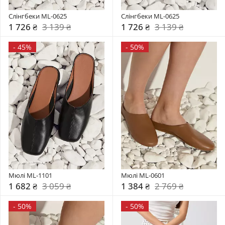
Слінгбеки ML-0625
Слінгбеки ML-0625
1 726 ₴
3 139 ₴
1 726 ₴
3 139 ₴
-
45%
-
50%
Мюлі ML-1101
Мюлі ML-0601
1 682 ₴
3 059 ₴
1 384 ₴
2 769 ₴
-
50%
-
50%