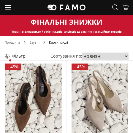
ФІНАЛЬНІ ЗНИЖКИ
Термін відправки
до 7 робочих днів, акція діє до закінчення акційних товарів
Продукти
Взуття
Клоги, мюлі
Фільтр
Сортування по:
-
45%
-
45%