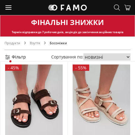
ФІНАЛЬНІ ЗНИЖКИ
Термін відправки
до 7 робочих днів, акція діє до закінчення акційних товарів
Продукти
Взуття
Босоніжки
Фільтр
Сортування по:
-
45%
-
55%