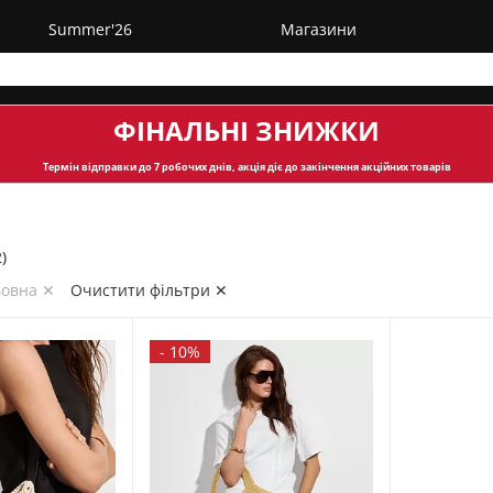
Summer'26
Магазини
ФІНАЛЬНІ ЗНИЖКИ
Термін відправки
до 7 робочих днів, акція діє до закінчення акційних товарів
)
вовна ✕
Очистити фільтри ✕
-
10%