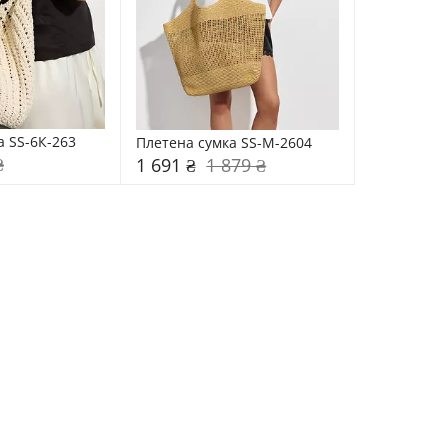
а SS-6К-263
Плетена сумка SS-M-2604
₴
1 691 ₴
1 879 ₴