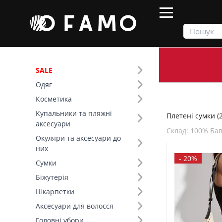
SALE
Одяг
Продукти
Сумки
Плетені сумки
Косметика
Купальники та пляжні
Плетені сумки (2
Фільтр
аксесуари
Склад: 100% Ба
Окуляри та аксесуари до
Ціна
них
-
20%
Сумки
SALE
Біжутерія
Шкарпетки
Сезон (1)
Аксесуари для волосся
Літо (2)
Головні убори