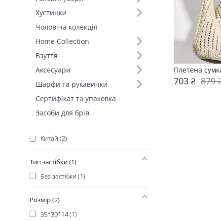
Основний колір (1)
Хустинки
Бежевий (2)
Чоловіча колекція
Home Collection
Склад (4)
Взуття
100% Бавовна (2)
Плетена сумк
Аксесуари
100% Папір (+5)
703 ₴
879 
Шарфи та рукавички
100% Солома (+4)
Сертифікат та упаковка
70% Поліестер, 30% Бавовна (+1)
Засоби для брів
Країна виробник (1)
Китай (2)
Тип застібки (1)
Без застібки (1)
Розмір (2)
35*30*14 (1)