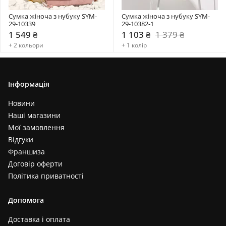
Сумка жіноча з нубуку SYM-
Сумка жіноча з нубуку SYM-
29-10339
29-10382-1
1 549 ₴
1 103 ₴
1 379 ₴
+ 2 кольори
+ 1 колір
Інформація
Новини
Наші магазини
Мої замовлення
Відгуки
Франшиза
Договір оферти
Політика приватності
Допомога
Доставка і оплата