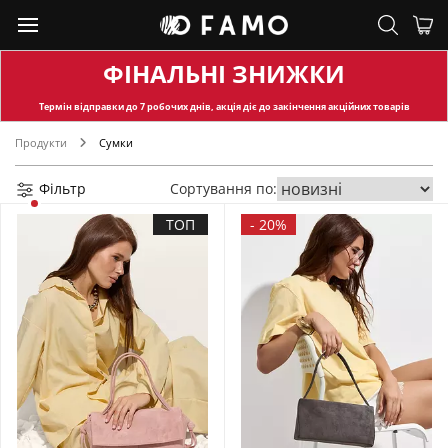
ФІНАЛЬНІ ЗНИЖКИ
Термін відправки
до 7 робочих днів, акція діє до закінчення акційних товарів
Продукти
Сумки
Фільтр
Сортування по:
ТОП
-
20%