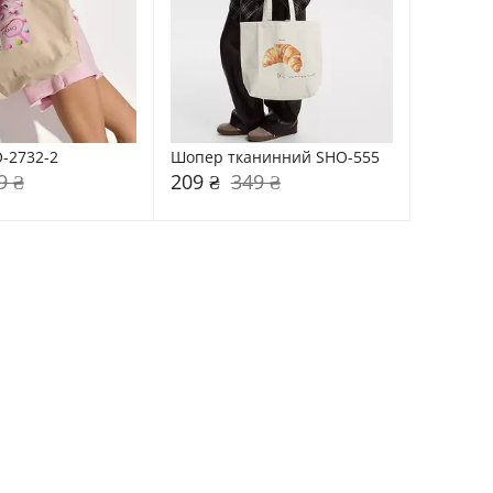
-2732-2
Шопер тканинний SHO-555
9 ₴
209 ₴
349 ₴