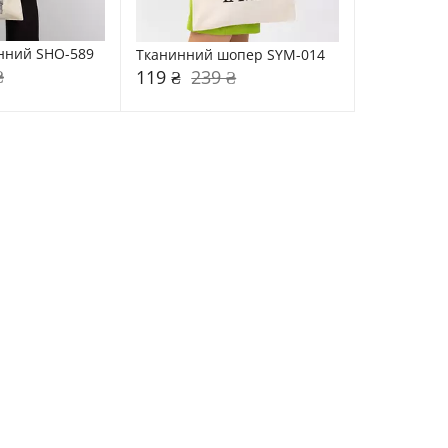
нний SHO-589
Тканинний шопер SYM-014
₴
119 ₴
239 ₴