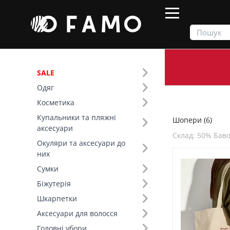
SALE
Одяг
Продукти
Сумки
Шопери
Косметика
Купальники та пляжні
Шопери (6)
Фільтр
аксесуари
Склад: 50% Бав
Окуляри та аксесуари до
Ціна
них
Сумки
SALE
Біжутерія
Шкарпетки
Основний колір (5)
Аксесуари для волосся
Склад (11)
Головні убори