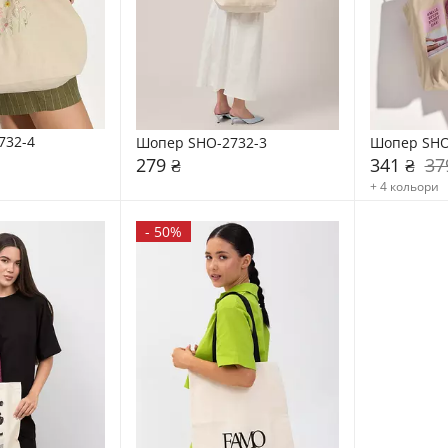
732-4
Шопер SHO-2732-3
Шопер SHO
279 ₴
341 ₴
37
+ 4 кольори
-
50%