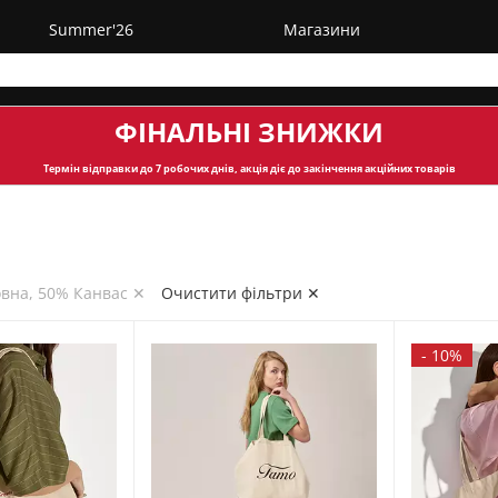
Summer'26
Магазини
ФІНАЛЬНІ ЗНИЖКИ
Термін відправки
до 7 робочих днів, акція діє до закінчення акційних товарів
овна, 50% Канвас ✕
Очистити фільтри ✕
-
10%