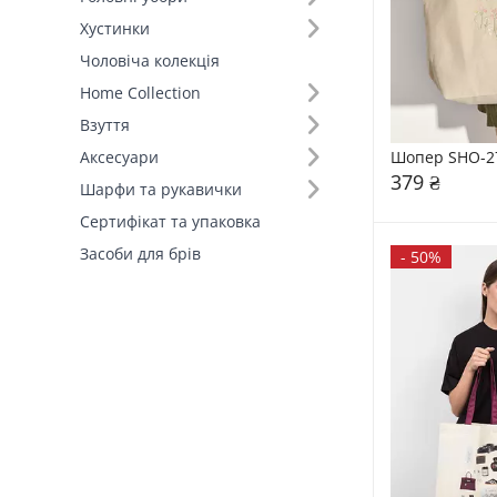
Хустинки
Тип застібки (1)
Чоловіча колекція
Home Collection
Країна виробник (1)
Взуття
Шопер SHO-2
Аксесуари
379 ₴
Шарфи та рукавички
Сертифікат та упаковка
Засоби для брів
-
50%