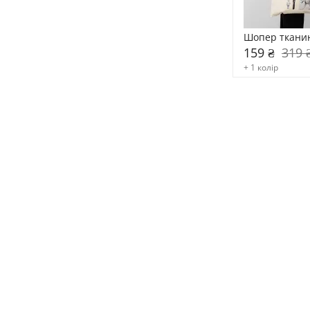
Шопер ткани
159 ₴
319 
+ 1 колір