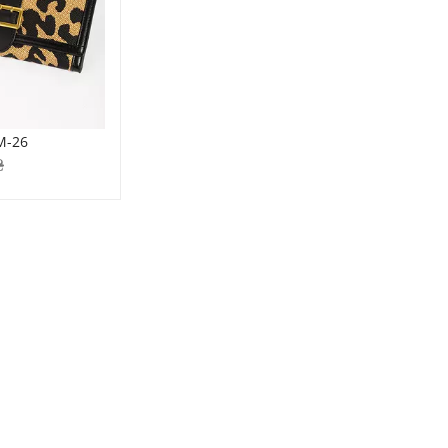
M-26
₴