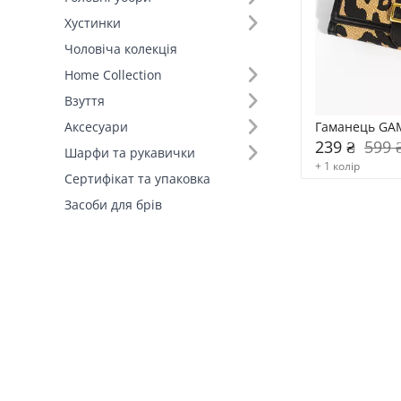
Хустинки
Тип гаманця (1)
Чоловіча колекція
Класичні (1)
Home Collection
Взуття
Гаманець GA
Аксесуари
239 ₴
599 
Шарфи та рукавички
+ 1 колір
Сертифікат та упаковка
Засоби для брів