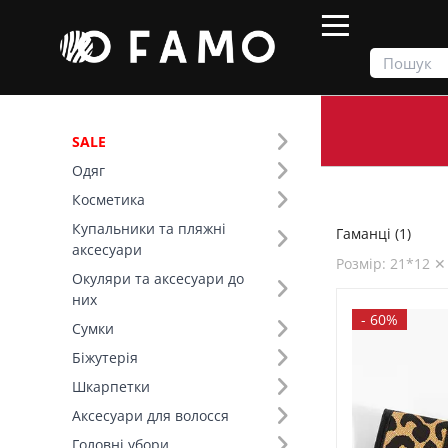
SALE
Одяг
Продукти
Сумки
Гаманці
Косметика
Купальники та пляжні
Гаманці (1)
Фільтр
аксесуари
Розмір: 21*12 ✕
Окуляри та аксесуари до
SALE
них
-
60%
Сумки
Основний колір (2)
Біжутерія
Шкарпетки
Розмір (9)
Аксесуари для волосся
Країна виробник (1)
Головні убори