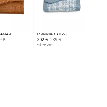
GAM-64
Гаманець GAM-63
9 ₴
202 ₴
289 ₴
+ 3 кольори