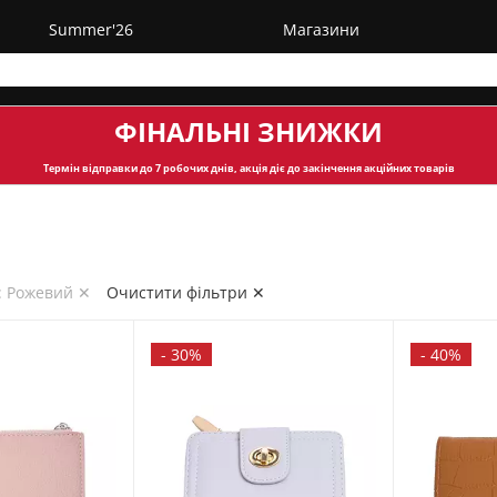
Summer'26
Магазини
ФІНАЛЬНІ ЗНИЖКИ
Термін відправки
до 7 робочих днів, акція діє до закінчення акційних товарів
: Рожевий ✕
Очистити фільтри ✕
-
30%
-
40%