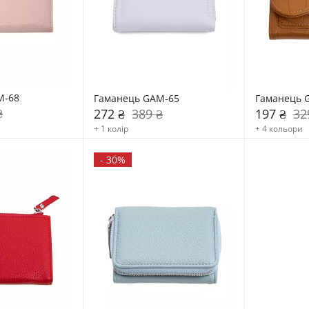
M-68
Гаманець GAM-65
Гаманець 
₴
272 ₴
389 ₴
197 ₴
32
+ 1 колір
+ 4 кольори
-
30%