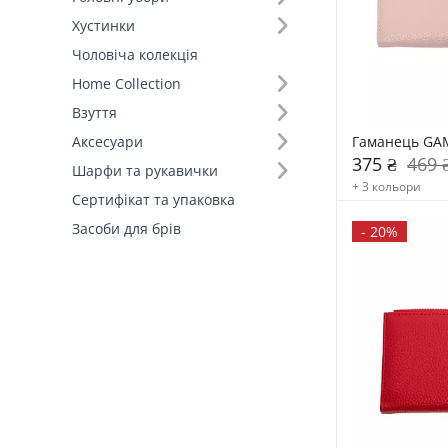
Хустинки
Країна виробник (2)
Чоловіча колекція
Home Collection
Тип гаманця (2)
Взуття
Класичні (13)
Гаманець GA
Аксесуари
Кардхолдер (1)
375 ₴
469 
Шарфи та рукавички
+ 3 кольори
Сертифікат та упаковка
Засоби для брів
-
20%