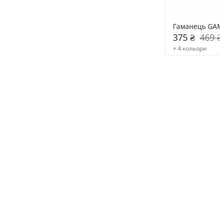
Гаманець GA
375 ₴
469 
+ 4 кольори