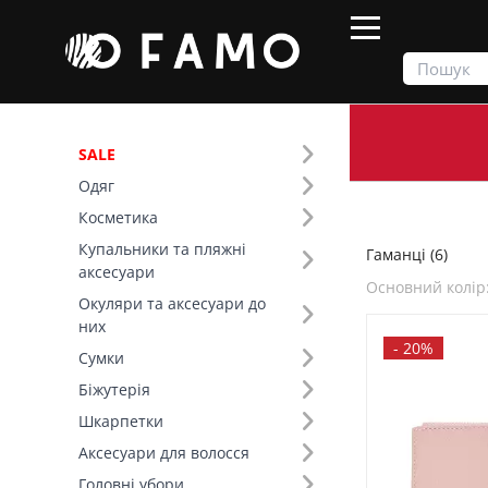
SALE
Одяг
Продукти
Сумки
Гаманці
Косметика
Купальники та пляжні
Гаманці (6)
Фільтр
аксесуари
Основний колір
Окуляри та аксесуари до
Ціна
них
-
20%
Сумки
SALE
Біжутерія
Шкарпетки
Основний колір (10)
Аксесуари для волосся
Розмір (9)
Головні убори