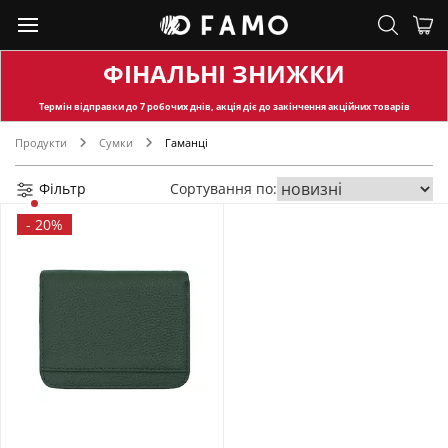
ФІНАЛЬНІ ЗНИЖКИ
Термін відправки
до 7 робочих днів, акція діє до закінчення акційних товарів
Продукти
Сумки
Гаманці
Фільтр
Сортування по:
-
20%