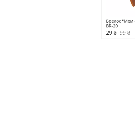
Брелок "Мем с
BR-20
29 ₴
99 ₴