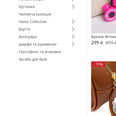
Хустинки
Чоловіча колекція
Home Collection
Взуття
Брелок Фітне
Аксесуари
299 ₴
499 
Шарфи та рукавички
Сертифікат та упаковка
Засоби для брів
-
70%