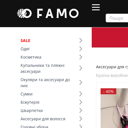
SALE
Одяг
Продукти
Сумки
Аксесуари для сумок
Косметика
Купальники та пляжні
Аксесуари для с
Фільтр
аксесуари
Країна виробни
Окуляри та аксесуари до
Ціна
них
-
40%
Сумки
SALE
Біжутерія
Шкарпетки
Країна виробник (1)
Аксесуари для волосся
Головні убори