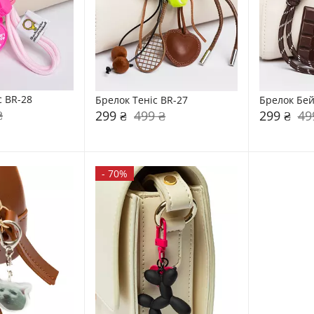
с BR-28
Брелок Теніс BR-27
Брелок Бей
₴
299 ₴
499 ₴
299 ₴
49
-
70%