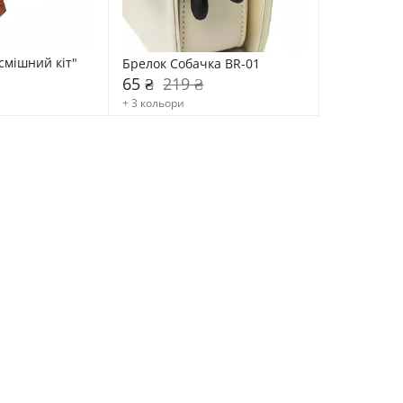
мішний кіт" 
Брелок Собачка BR-01
65 ₴
219 ₴
+ 3 кольори