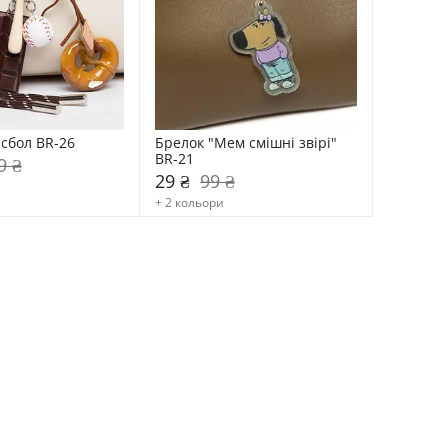
сбол BR-26
Брелок "Мем смішні звірі" 
BR-21
9 ₴
29 ₴
99 ₴
+ 2 кольори