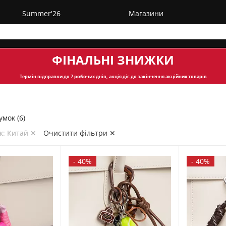
Summer'26
Магазини
ФІНАЛЬНІ ЗНИЖКИ
Термін відправки
до 7 робочих днів, акція діє до закінчення акційних товарів
умок (6)
к: Китай ✕
Очистити фільтри ✕
-
40%
-
40%