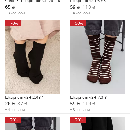
Чоловічі шкарпетки CH-261-10
Шкарпетки SH-6045
65 ₴
59 ₴
119 ₴
+ 3 кольори
+ 4 кольори
-
70%
-
50%
Шкарпетки SH-2013-1
Шкарпетки SH-721-3
26 ₴
87 ₴
59 ₴
119 ₴
+ 4 кольори
+ 3 кольори
-
70%
-
70%