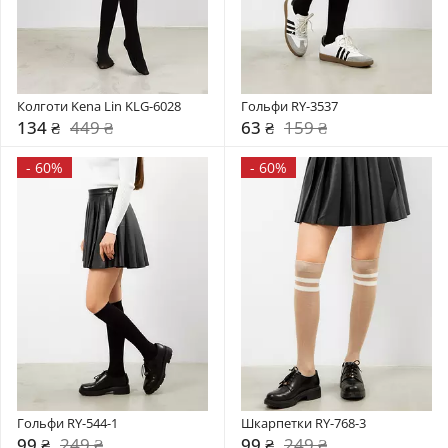
Колготи Kena Lin KLG-6028
Гольфи RY-3537
134 ₴
449 ₴
63 ₴
159 ₴
-
60%
-
60%
Гольфи RY-544-1
Шкарпетки RY-768-3
99 ₴
249 ₴
99 ₴
249 ₴