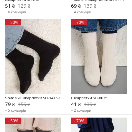
51 ₴
129 ₴
69 ₴
139 ₴
+ 6 кольорів
+ 4 кольори
-
50%
-
70%
Чоловічі шкарпетки SH-1415-1
Шкарпетки SH-8075
79 ₴
159 ₴
41 ₴
139 ₴
+ 5 кольорів
+ 2 кольори
-
50%
-
70%