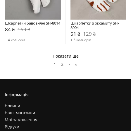
Шкарпетки бавовняні SH-8014
Шкарпетки з оксамиту SH-
8004
84 ₴
169 ₴
51 ₴
129 ₴
+ 4 кольори
+ 5 кольорів
Показати ще
1
2
›
››
Інформація
Новини
Наші магазини
Мої замовлення
Відгуки