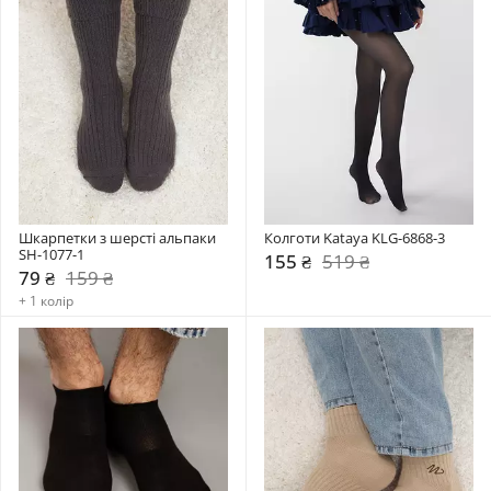
Шкарпетки з шерсті альпаки 
Колготи Kataya KLG-6868-3
SH-1077-1
155 ₴
519 ₴
79 ₴
159 ₴
+ 1 колір