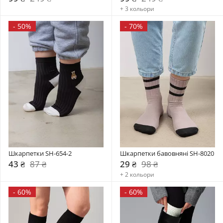
+ 3 кольори
-
50%
-
70%
Шкарпетки SH-654-2
Шкарпетки бавовняні SH-8020
43 ₴
87 ₴
29 ₴
98 ₴
+ 2 кольори
-
60%
-
60%