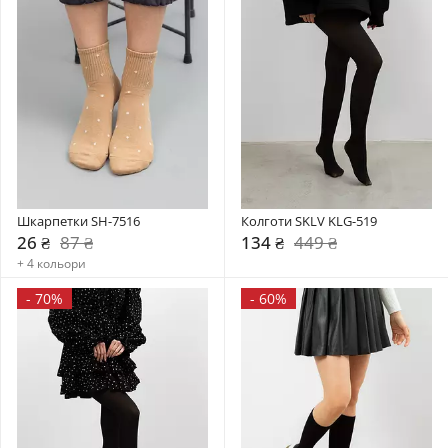
Шкарпетки SH-7516
Колготи SKLV KLG-519
26 ₴
87 ₴
134 ₴
449 ₴
+ 4 кольори
-
70%
-
60%