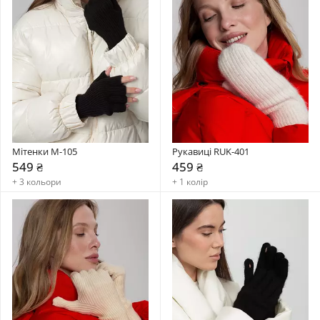
Мітенки M-105
Рукавиці RUK-401
549 ₴
459 ₴
+ 3 кольори
+ 1 колір