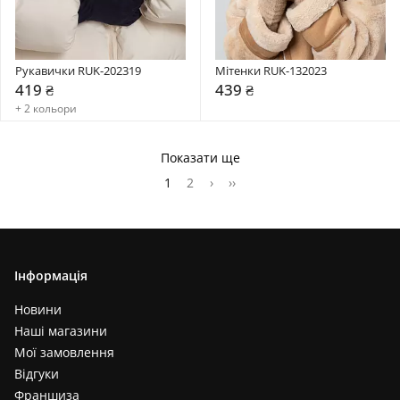
Рукавички RUK-202319
Мітенки RUK-132023
419 ₴
439 ₴
+ 2 кольори
Показати ще
1
2
›
››
Інформація
Новини
Наші магазини
Мої замовлення
Відгуки
Франшиза