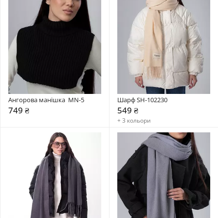
Ангорова манішка  MN-5
Шарф SH-102230
749 ₴
549 ₴
+ 3 кольори