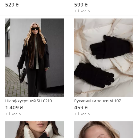
529 ₴
599 ₴
+ 1 колір
Шарф хутряний SH-0210
Рукавиці+мітенки М-107
1 409 ₴
459 ₴
+ 1 колір
+ 1 колір