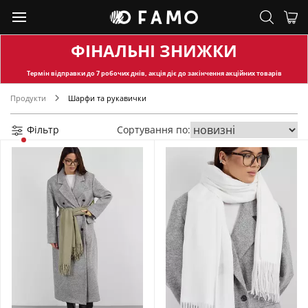
ФІНАЛЬНІ ЗНИЖКИ
Термін відправки
до 7 робочих днів, акція діє до закінчення акційних товарів
Продукти
Шарфи та рукавички
Фільтр
Сортування по: