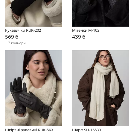
Рукавички RUK-202
Мітенки М-103
569 ₴
439 ₴
+ 2 кольори
Шкіряні рукавиці RUK-5KX
Шарф SH-16530