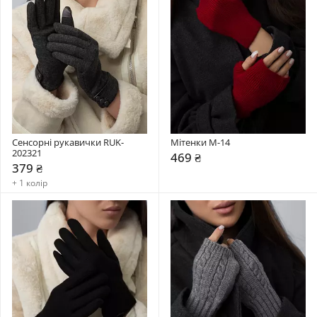
Сенсорні рукавички RUK-
Мітенки М-14
202321
469 ₴
379 ₴
+ 1 колір