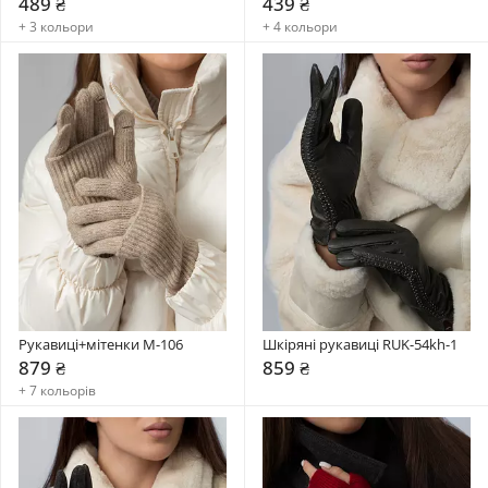
489 ₴
439 ₴
+ 3 кольори
+ 4 кольори
Рукавиці+мітенки М-106
Шкіряні рукавиці RUK-54kh-1
879 ₴
859 ₴
+ 7 кольорів