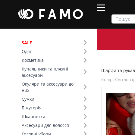
SALE
Одяг
Продукти
Шарфи та рукавички
Косметика
Купальники та пляжні
Шарфи та рукав
Фільтр
аксесуари
Колір: Світло-с
Окуляри та аксесуари до
Ціна
них
Сумки
Сезон (2)
Біжутерія
Шкарпетки
Тип виробу (4)
Аксесуари для волосся
Основний колір (1)
Головні убори