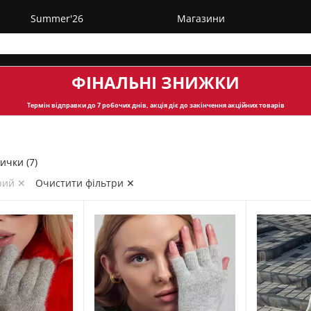
Summer'26
Магазини
ФІНАЛЬНІ ЗНИЖКИ
Термін відправки
до 7 робочих днів, акція діє до закінчення акційних товарів
ички (7)
ірий ✕
Очистити фільтри ✕