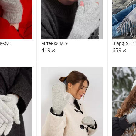
K-301
Мітенки M-9
Шарф SH-1
419 ₴
659 ₴