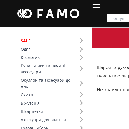
SALE
Одяг
Продукти
Шарфи та рукавички
Косметика
Купальники та пляжні
Шарфи та рукав
Фільтр
аксесуари
Очистити фільт
Окуляри та аксесуари до
Колір (91)
них
Не знайдено 
Сумки
Біжутерія
Шкарпетки
Аксесуари для волосся
Головні убори