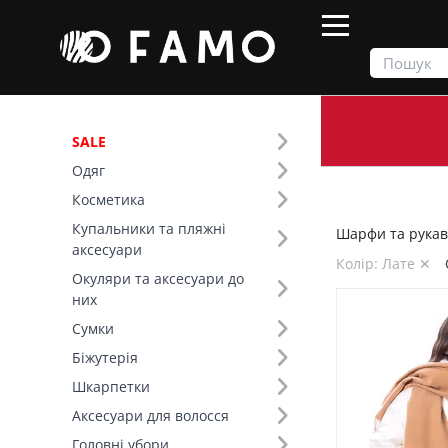
SALE
Одяг
Продукти
Шарфи та рукавички
Косметика
Купальники та пляжні
Шарфи та рукав
Фільтр
аксесуари
Колір: Лате ✕
Окуляри та аксесуари до
Ціна
них
Сумки
Сезон (1)
Біжутерія
Шкарпетки
Тип виробу (3)
Аксесуари для волосся
Основний колір (2)
Головні убори