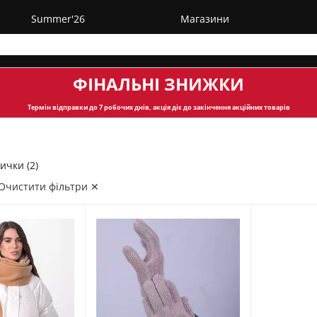
Summer'26
Магазини
ФІНАЛЬНІ ЗНИЖКИ
Термін відправки
до 7 робочих днів, акція діє до закінчення акційних товарів
ички (2)
Очистити фільтри ✕