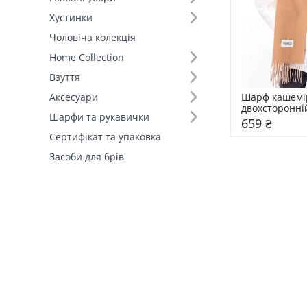
Хустинки
Колір (92)
Чоловіча колекція
Home Collection
Взуття
Шарф кашемі
Аксесуари
двохсторонні
Шарфи та рукавички
659 ₴
Сертифікат та упаковка
Засоби для брів