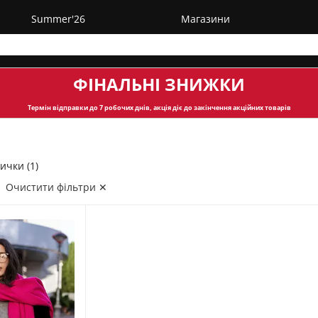
Summer'26
Магазини
ФІНАЛЬНІ ЗНИЖКИ
Термін відправки
до 7 робочих днів, акція діє до закінчення акційних товарів
ички (1)
Очистити фільтри ✕