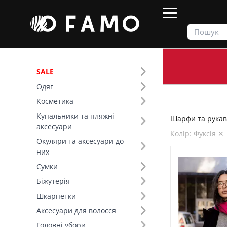
SALE
Одяг
Продукти
Шарфи та рукавички
Косметика
Купальники та пляжні
Шарфи та рукав
Фільтр
аксесуари
Колір: Фуксія ✕
Окуляри та аксесуари до
Сезон (1)
них
Сумки
Тип виробу (1)
Біжутерія
Шкарпетки
Основний колір (1)
Аксесуари для волосся
Колір (92)
Головні убори